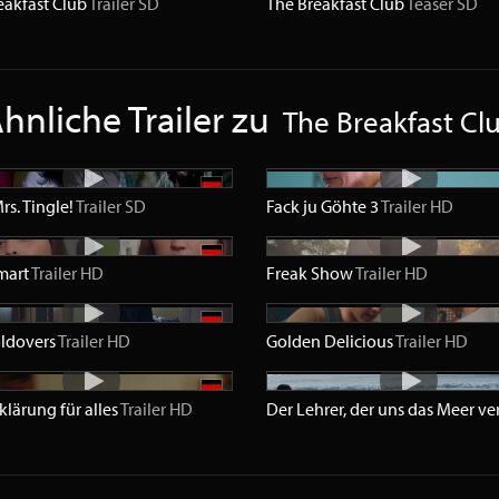
eakfast Club
Trailer
SD
The Breakfast Club
Teaser
SD
hnliche Trailer zu
The Breakfast Cl
rs. Tingle!
Trailer
SD
Fack ju Göhte 3
Trailer
HD
mart
Trailer
HD
Freak Show
Trailer
HD
ldovers
Trailer
HD
Golden Delicious
Trailer
HD
klärung für alles
Trailer
HD