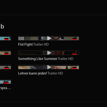
ub
Fist Fight
Trailer
HD
Something Like Summer
Trailer
HD
Lehrer kann jeder!
Trailer
HD
Der Lehrer, der uns das Meer versprach
Trailer
HD