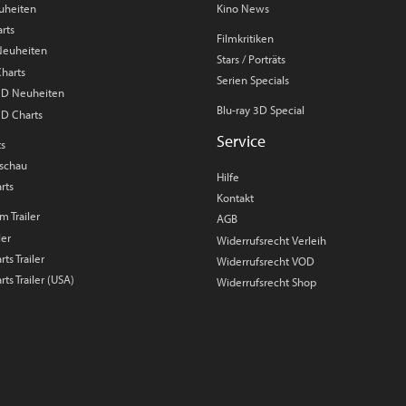
uheiten
Kino News
rts
Filmkritiken
 Neuheiten
Stars / Porträts
Charts
Serien Specials
 3D Neuheiten
Blu-ray 3D Special
3D Charts
Service
ts
rschau
Hilfe
rts
Kontakt
m Trailer
AGB
ler
Widerrufsrecht Verleih
ts Trailer
Widerrufsrecht VOD
rts Trailer (USA)
Widerrufsrecht Shop