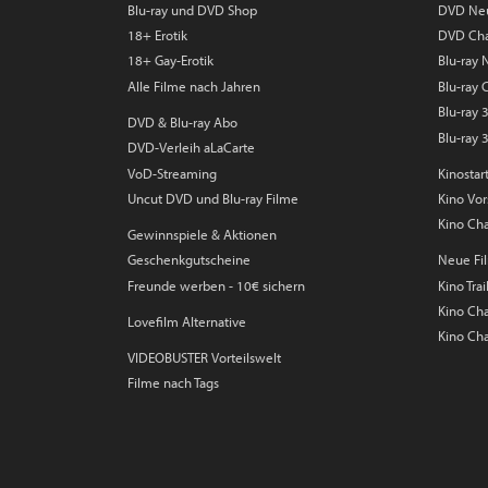
Blu-ray und DVD Shop
DVD Ne
18+ Erotik
DVD Cha
18+ Gay-Erotik
Blu-ray
Alle Filme nach Jahren
Blu-ray 
Blu-ray
DVD & Blu-ray Abo
Blu-ray 
DVD-Verleih aLaCarte
VoD-Streaming
Kinostar
Uncut DVD und Blu-ray Filme
Kino Vo
Kino Cha
Gewinnspiele & Aktionen
Geschenkgutscheine
Neue Fil
Freunde werben - 10€ sichern
Kino Trai
Kino Char
Lovefilm Alternative
Kino Cha
VIDEOBUSTER Vorteilswelt
Filme nach Tags