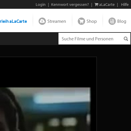
Login
|
Kennwort vergessen?
|
aLaCarte
|
Hilfe
leih aLaCarte
Streamen
Shop
Blog