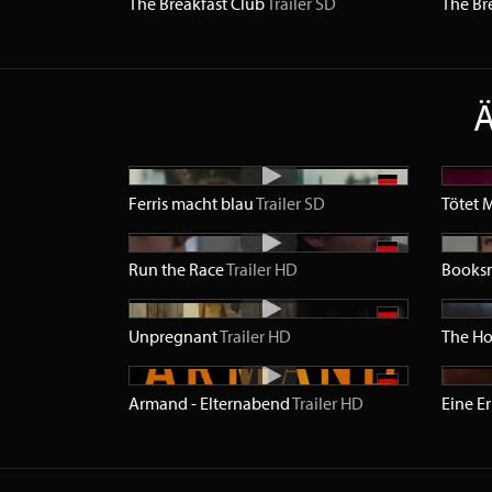
The Breakfast Club
Trailer
SD
The Br
Ä
Ferris macht blau
Trailer
SD
Tötet M
Run the Race
Trailer
HD
Books
Unpregnant
Trailer
HD
The Ho
Armand - Elternabend
Trailer
HD
Eine Er