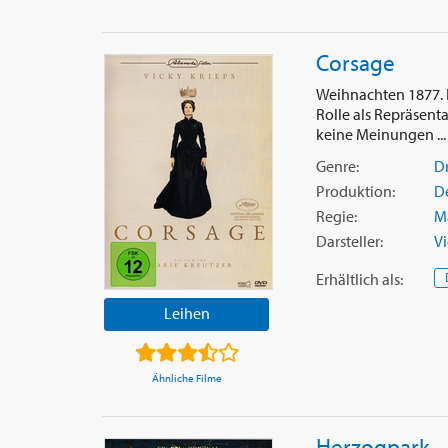
Corsage
Weihnachten 1877. Es
Rolle als Repräsenta
keine Meinungen ..
Genre:
D
Produktion:
D
Regie:
Ma
Darsteller:
Vi
Erhältlich
als
:
Leihen
Ähnliche Filme
Herzogpark