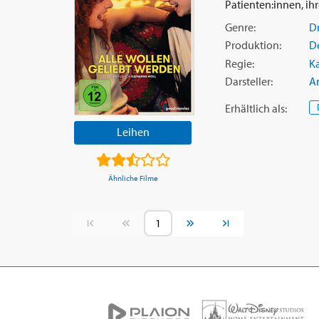
Patienten:innen, ihre
Genre:
D
Produktion:
D
Regie:
Ka
Darsteller:
An
Erhältlich
als
:
Leihen
Ähnliche Filme
Vorherige Seite
Nächste Seite