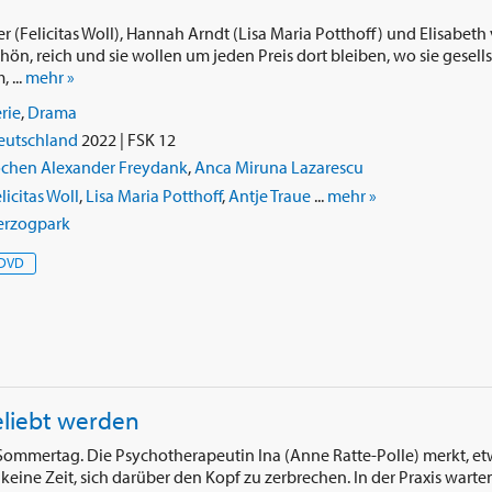
 (Felicitas Woll), Hannah Arndt (Lisa Maria Potthoff) und Elisabet
chön, reich und sie wollen um jeden Preis dort bleiben, wo sie gesells
 ...
mehr »
rie
,
Drama
eutschland
2022 | FSK 12
ochen Alexander Freydank
,
Anca Miruna Lazarescu
licitas Woll
,
Lisa Maria Potthoff
,
Antje Traue
...
mehr »
erzogpark
DVD
eliebt werden
Sommertag. Die Psychotherapeutin Ina (Anne Ratte-Polle) merkt, et
t keine Zeit, sich darüber den Kopf zu zerbrechen. In der Praxis warte