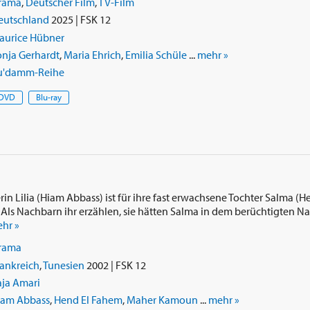
rama
,
Deutscher Film
,
TV-Film
eutschland
2025 | FSK 12
aurice Hübner
onja Gerhardt
,
Maria Ehrich
,
Emilia Schüle
...
mehr »
u'damm-Reihe
DVD
Blu-ray
rin Lilia (Hiam Abbass) ist für ihre fast erwachsene Tochter Salma (
. Als Nachbarn ihr erzählen, sie hätten Salma in dem berüchtigten Na
hr »
rama
ankreich
,
Tunesien
2002 | FSK 12
aja Amari
iam Abbass
,
Hend El Fahem
,
Maher Kamoun
...
mehr »