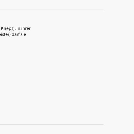
rieps). In ihrer
ster) darf sie