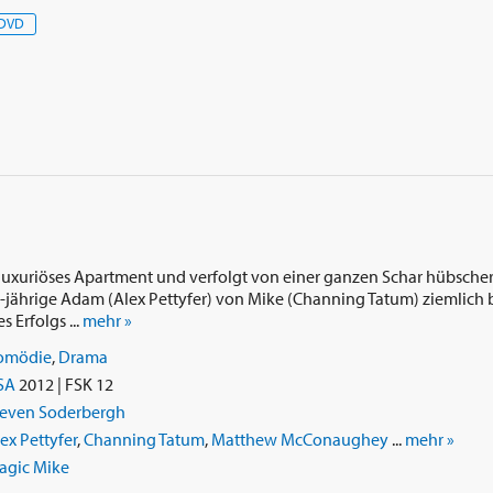
DVD
 luxuriöses Apartment und verfolgt von einer ganzen Schar hübscher
-jährige Adam (Alex Pettyfer) von Mike (Channing Tatum) ziemlich b
 Erfolgs ...
mehr »
omödie
,
Drama
SA
2012 | FSK 12
teven Soderbergh
ex Pettyfer
,
Channing Tatum
,
Matthew McConaughey
...
mehr »
agic Mike