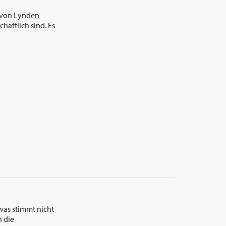
h von Lynden
chaftlich sind. Es
was stimmt nicht
n die