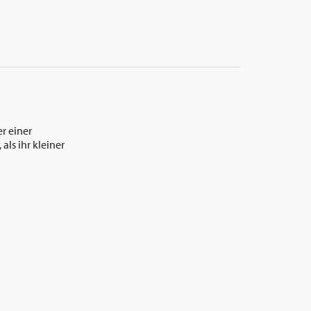
r einer
ls ihr kleiner