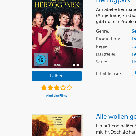
Annabelle Bernbauer
(Antje Traue) sind s
gibt nur ein Problem,
Genre:
Se
Produktion:
D
Regie:
J
Darsteller:
Fe
Serie:
H
Erhältlich
als
:
Leihen
Ähnliche Filme
Alle wollen g
Ein brütend heißer 
mit ihr. Doch sie ha