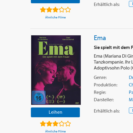
Erhältlich
als
:
Ähnliche Filme
Ema
Sie spielt mit dem 
Ema (Mariana Di Gir
Tanzkompanie. Ihr L
Adoptivsohn Polo (Cr
Genre:
D
Produktion:
Ch
Regie:
Pa
Darsteller:
M
Erhältlich
als
:
Leihen
Ähnliche Filme