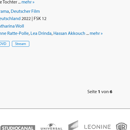
 Tochter ...
mehr »
rama
,
Deutscher Film
eutschland
2022 | FSK 12
tharina Woll
ne Ratte-Polle
,
Lea Drinda
,
Hassan Akkouch
...
mehr »
DVD
Stream
Seite
1
von
6