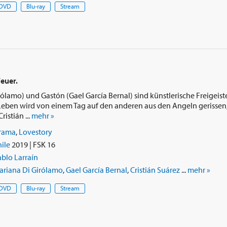
DVD
Blu-ray
Stream
Feuer.
ólamo) und Gastón (Gael García Bernal) sind künstlerische Freigeiste
eben wird von einem Tag auf den anderen aus den Angeln gerissen, a
istián ...
mehr »
rama
,
Lovestory
ile
2019 | FSK 16
blo Larraín
ariana Di Girólamo
,
Gael García Bernal
,
Cristián Suárez
...
mehr »
DVD
Blu-ray
Stream