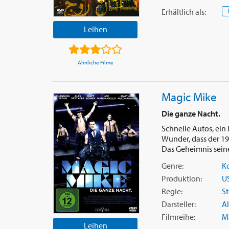
Erhältlich
als
:
Leihen
Ähnliche Filme
Magic Mike
Die ganze Nacht.
Schnelle Autos, ein
Wunder, dass der 19
Das Geheimnis seines
Genre:
K
Produktion:
U
Regie:
S
Darsteller:
Al
Filmreihe:
M
Leihen