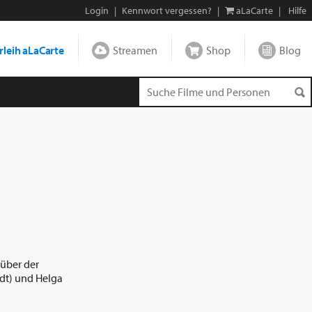
Login
|
Kennwort vergessen?
|
aLaCarte
|
Hilfe
leih aLaCarte
Streamen
Shop
Blog
 über der
dt) und Helga