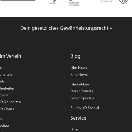
Dein gesetzliches Gewährleistungsrecht »
im Verleih
Blog
me
Film News
uheiten
Kino News
rts
Filmkritiken
 Neuheiten
Stars / Porträts
Charts
Serien Specials
 3D Neuheiten
Blu-ray 3D Special
3D Charts
Service
ts
rschau
Hilfe