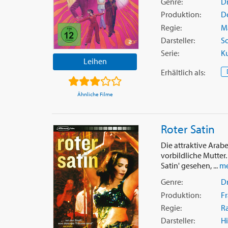
Genre:
D
Produktion:
D
Regie:
M
Darsteller:
S
Serie:
K
Leihen
Erhältlich
als
:
Ähnliche Filme
Roter Satin
Die attraktive Arabe
vorbildliche Mutter
Satin' gesehen, ...
me
Genre:
D
Produktion:
Fr
Regie:
R
Darsteller:
H