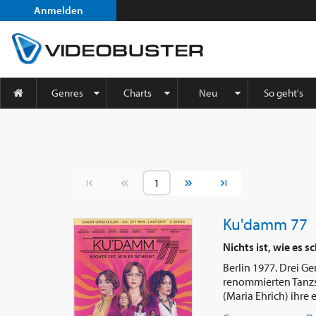
Anmelden
Genres
Charts
Neu
So geht's
Vorherige Seite
Nächste Seite
Ku'damm 77
Nichts ist, wie es s
Berlin 1977. Drei G
renommierten Tanzs
(Maria Ehrich) ihre 