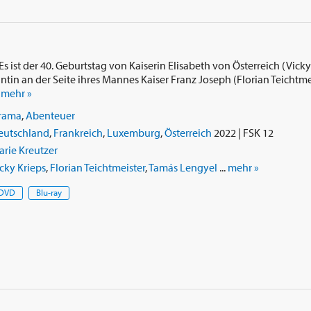
 ist der 40. Geburtstag von Kaiserin Elisabeth von Österreich (Vicky K
ntin an der Seite ihres Mannes Kaiser Franz Joseph (Florian Teichtmei
.
mehr »
rama
,
Abenteuer
eutschland
,
Frankreich
,
Luxemburg
,
Österreich
2022 | FSK 12
rie Kreutzer
cky Krieps
,
Florian Teichtmeister
,
Tamás Lengyel
...
mehr »
DVD
Blu-ray