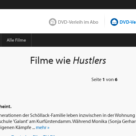
DVD-Verleih im Abo
DVD-Ver
Alle Filme
Filme wie
Hustlers
Seite
1
von
6
cheint.
enerationen der Schöllack-Familie leben inzwischen in der Wohnung
chule 'Galant' am Kurfürstendamm. Während Monika (Sonja Gerhar
eigenen Kämpfe ...
mehr »