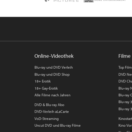
Online-Videothek
Filme 
Blu-ray und DVD Verleih
Top Fil
Blu-ray und DVD Shop
DVD Ne
18+ Erotik
DVD Cha
18+ Gay-Erotik
Blu-ray
Alle Filme nach Jahren
Blu-ray 
Blu-ray
DVD & Blu-ray Abo
Blu-ray 
DVD-Verleih aLaCarte
VoD-Streaming
Kinostar
Uncut DVD und Blu-ray Filme
Kino Vo