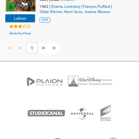
1962
|
Drama
,
Lovestory
|
François Truffaut
|
Oskar Werner
,
Henri Serre
,
Jeanne Moreau
Leihen
DVD
Ähnliche Filme
Vorherige Seite
Nächste Seite