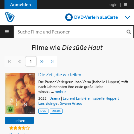
Anmelden
Login
|
DVD-Verleih aLaCarte
DVD-Verleih im Abo
Streamen
Filme wie
Die süße Haut
Shop
Vorherige Seite
Nächste Seite
Blog
Die Zeit, die wir teilen
Die Pariser Verlegerin Joan Verra (Isabelle Huppert) trifft
nach Jahrzehnten ihre erste große Liebe
wieder. ...
mehr »
2022
|
Drama
|
Laurent Larivière
|
Isabelle Huppert
,
Lars Eidinger
,
Swann Arlaud
DVD
Stream
Leihen