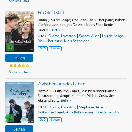
Ähnliche Filme
Ein Glücksfall
Fanny (Lou de Laâge) und Jean (Melvil Poupaud) haben
alle Voraussetzungen für ein ideales Paar. Beide
haben ...
mehr »
2023
|
Drama
,
Lovestory
|
Woody Allen
|
Lou de Laâge
,
Melvil Poupaud
,
Niels Schneider
DVD
Stream
Leihen
Ähnliche Filme
Zwischen uns das Leben
Mathieu (Guillaume Canet), ein bekannter Pariser
Schauspieler, kämpft mit einer Midlife-Crisis. Um
Abstand zu ...
mehr »
2023
|
Drama
,
Lovestory
|
Stéphane Brizé
|
Guillaume Canet
,
Alba Rohrwacher
,
Lucette Beudin
DVD
Stream
Leihen