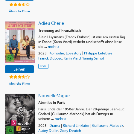
Ähnliche Filme
Adieu Chérie
Trennung auf Französisch
Alain Huysmans (Franck Dubosc) ist wie am ersten Tag
in Diane (Karin Viard) verliebt und schafft ohne Krise
die ...
mehr »
2023
|
Komödie
,
Lovestory
|
Philippe Lefebvre
|
Franck Dubosc
,
Karin Viard
,
Yannig Samot
DVD
Leihen
Ähnliche Filme
Nouvelle Vague
Atemlos in Paris
Paris, Ende der 1950er Jahre. Der 28-jährige Jean-Luc
Godard (Guillaume Marbeck) hat als Einziger in
seinem ...
mehr »
2025
|
Drama
|
Richard Linklater
|
Guillaume Marbeck
,
Aubry Dullin
,
Zoey Deutch