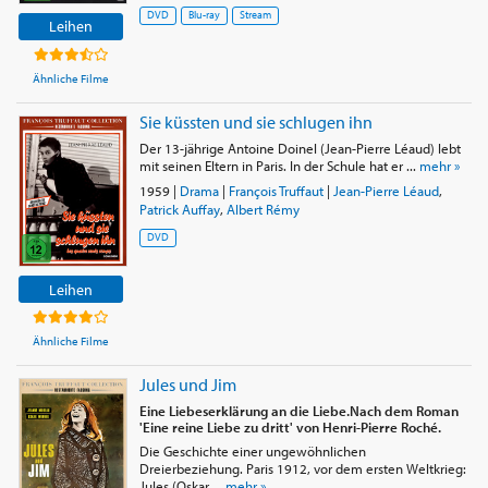
DVD
Blu-ray
Stream
Leihen
Ähnliche Filme
Sie küssten und sie schlugen ihn
Der 13-jährige Antoine Doinel (Jean-Pierre Léaud) lebt
mit seinen Eltern in Paris. In der Schule hat er ...
mehr »
1959
|
Drama
|
François Truffaut
|
Jean-Pierre Léaud
,
Patrick Auffay
,
Albert Rémy
DVD
Leihen
Ähnliche Filme
Jules und Jim
Eine Liebeserklärung an die Liebe.Nach dem Roman
'Eine reine Liebe zu dritt' von Henri-Pierre Roché.
Die Geschichte einer ungewöhnlichen
Dreierbeziehung. Paris 1912, vor dem ersten Weltkrieg:
Jules (Oskar ...
mehr »