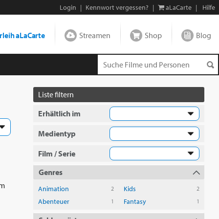
Login
|
Kennwort vergessen?
|
aLaCarte
|
Hilfe
leih aLaCarte
Streamen
Shop
Blog
Liste filtern
Erhältlich im
Medientyp
Film / Serie
Genres
em
Animation
Kids
2
2
Abenteuer
Fantasy
1
1