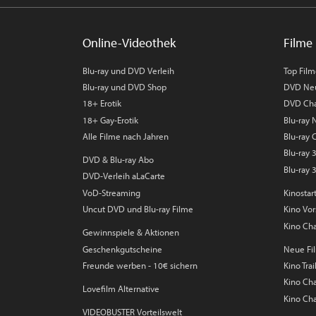
Online-Videothek
Filme 
Blu-ray und DVD Verleih
Top Fil
Blu-ray und DVD Shop
DVD Ne
18+ Erotik
DVD Cha
18+ Gay-Erotik
Blu-ray
Alle Filme nach Jahren
Blu-ray 
Blu-ray
DVD & Blu-ray Abo
Blu-ray 
DVD-Verleih aLaCarte
VoD-Streaming
Kinostar
Uncut DVD und Blu-ray Filme
Kino Vo
Kino Cha
Gewinnspiele & Aktionen
Geschenkgutscheine
Neue Fil
Freunde werben - 10€ sichern
Kino Trai
Kino Char
Lovefilm Alternative
Kino Cha
VIDEOBUSTER Vorteilswelt