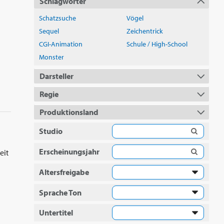
Schlagwörter
Schatzsuche
Vögel
Sequel
Zeichentrick
CGI-Animation
Schule / High-School
Monster
Darsteller
Regie
Produktionsland
Studio
Erscheinungsjahr
eit
Altersfreigabe
Sprache Ton
Untertitel