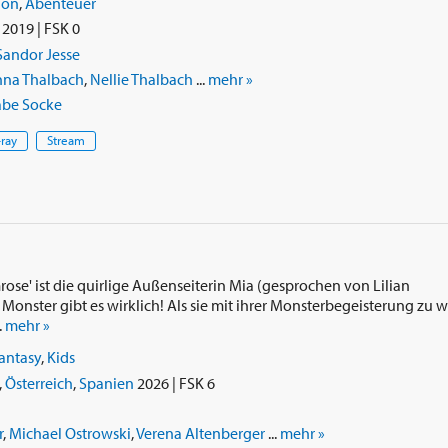
ion
,
Abenteuer
2019 | FSK 0
Sandor Jesse
na Thalbach
,
Nellie Thalbach
...
mehr »
abe Socke
-ray
Stream
mrose' ist die quirlige Außenseiterin Mia (gesprochen von Lilian
Monster gibt es wirklich! Als sie mit ihrer Monsterbegeisterung zu w
.
mehr »
antasy
,
Kids
,
Österreich
,
Spanien
2026 | FSK 6
r
,
Michael Ostrowski
,
Verena Altenberger
...
mehr »