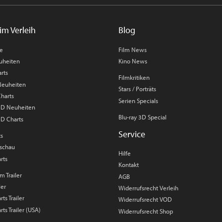
im Verleih
Blog
me
Film News
uheiten
Kino News
rts
Filmkritiken
 Neuheiten
Stars / Porträts
Charts
Serien Specials
 3D Neuheiten
Blu-ray 3D Special
3D Charts
Service
ts
rschau
Hilfe
rts
Kontakt
m Trailer
AGB
ler
Widerrufsrecht Verleih
ts Trailer
Widerrufsrecht VOD
rts Trailer (USA)
Widerrufsrecht Shop