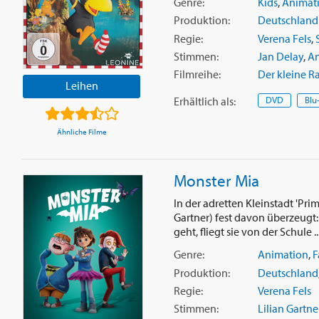
Genre:
Kids
,
Animat
Produktion:
Deutschland
Regie:
Verena Fels
,
Stimmen:
Jan Delay
,
An
Filmreihe:
Der kleine R
Leihen
Erhältlich
als
:
DVD
Blu
Ähnliche Filme
Monster Mia
In der adretten Kleinstadt 'Pri
Gartner) fest davon überzeugt: 
geht, fliegt sie von der Schule ..
Genre:
Animation
,
F
Produktion:
Deutschland
Regie:
Verena Fels
Stimmen:
Lilian Gartne