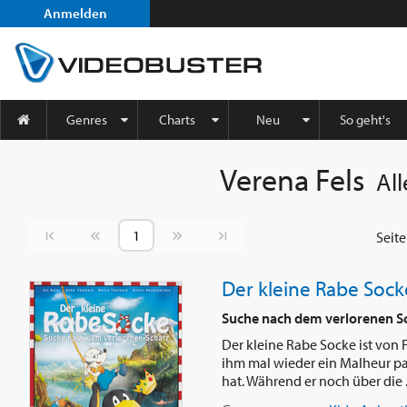
Anmelden
Genres
Charts
Neu
So geht's
Verena Fels
All
Vorherige Seite
Nächste Seite
Seit
Der kleine Rabe Sock
Suche nach dem verlorenen S
Der kleine Rabe Socke ist v
ihm mal wieder ein Malheur pass
hat. Während er noch über die .