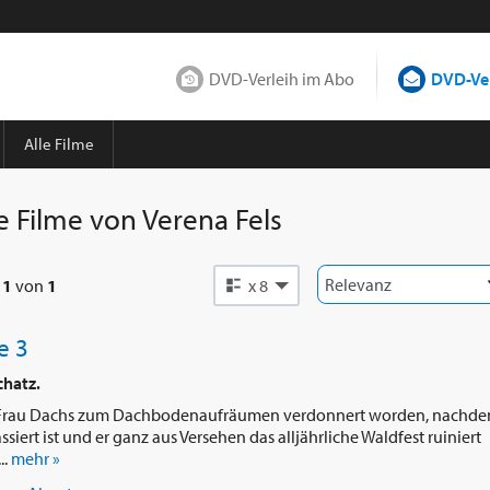
DVD-Verleih im Abo
DVD-Ver
Alle Filme
e Filme von
Verena Fels
e
1
von
1
x 8
e 3
chatz.
on Frau Dachs zum Dachbodenaufräumen verdonnert worden, nachd
iert ist und er ganz aus Versehen das alljährliche Waldfest ruiniert
..
mehr »