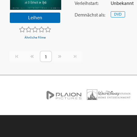
Verleihstart:
Unbekannt
Demnächst
als
:
DVD
Leihen
Ähnliche Filme
Vorherige Seite
Nächste Seite