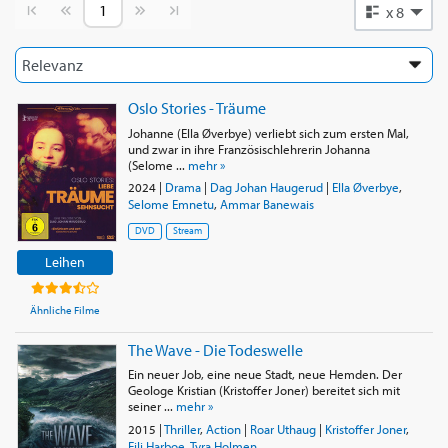
Vorherige Seite
Nächste Seite
x 8
Oslo Stories - Träume
Johanne (Ella Øverbye) verliebt sich zum ersten Mal,
und zwar in ihre Französischlehrerin Johanna
(Selome ...
mehr »
2024
|
Drama
|
Dag Johan Haugerud
|
Ella Øverbye
,
Selome Emnetu
,
Ammar Banewais
DVD
Stream
Leihen
Ähnliche Filme
The Wave - Die Todeswelle
Ein neuer Job, eine neue Stadt, neue Hemden. Der
Geologe Kristian (Kristoffer Joner) bereitet sich mit
seiner ...
mehr »
2015
|
Thriller
,
Action
|
Roar Uthaug
|
Kristoffer Joner
,
Eili Harboe
,
Tyra Holmen