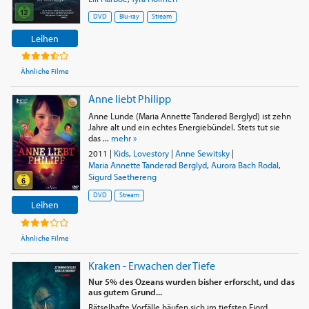
DVD
Blu-ray
Stream
Leihen
Ähnliche Filme
Anne liebt Philipp
Anne Lunde (Maria Annette Tanderød Berglyd) ist zehn
Jahre alt und ein echtes Energiebündel. Stets tut sie
das ...
mehr »
2011
|
Kids
,
Lovestory
|
Anne Sewitsky
|
Maria Annette Tanderød Berglyd
,
Aurora Bach Rodal
,
Sigurd Saethereng
DVD
Stream
Leihen
Ähnliche Filme
Kraken - Erwachen der Tiefe
Nur 5% des Ozeans wurden bisher erforscht, und das
aus gutem Grund...
Rätselhafte Vorfälle häufen sich im tiefsten Fjord