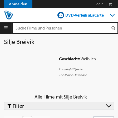
Anmelden
Login
|
DVD-Verleih aLaCarte
DVD-Verleih im Abo
Streamen
Silje Breivik
Shop
Geschlecht:
Weiblich
Blog
Copyright/Quelle:
The Movie Database
Alle Filme mit
Silje Breivik
Filter