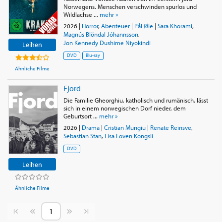
Norwegens. Menschen verschwinden spurlos und
Wildlachse ...
mehr »
2026
|
Horror
,
Abenteuer
|
Pål Øie
|
Sara Khorami
,
Magnús Blöndal Jóhannsson
,
Jon Kennedy Dushime Niyokindi
Leihen
DVD
Blu-ray
Ähnliche Filme
Fjord
Die Familie Gheorghiu, katholisch und rumänisch, lässt
sich in einem norwegischen Dorf nieder, dem
Geburtsort ...
mehr »
2026
|
Drama
|
Cristian Mungiu
|
Renate Reinsve
,
Sebastian Stan
,
Lisa Loven Kongsli
DVD
Leihen
Ähnliche Filme
Vorherige Seite
Nächste Seite