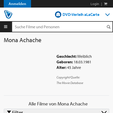
Anmelden
Login
|
DVD-Verleih aLaCarte
DVD-Verleih im Abo
Streamen
Mona Achache
Shop
Geschlecht:
Weiblich
Blog
Geboren:
18.03.1981
Alter:
45 Jahre
Copyright/Quelle:
The Movie Database
Alle Filme von
Mona Achache
Filter