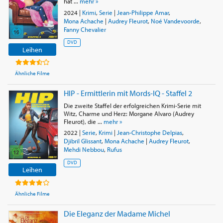
hat ...
mehr »
2024
|
Krimi
,
Serie
|
Jean-Philippe Amar
,
Mona Achache
|
Audrey Fleurot
,
Noé Vandevoorde
,
Fanny Chevalier
DVD
Leihen
Ähnliche Filme
HIP - Ermittlerin mit Mords-IQ - Staffel 2
Die zweite Staffel der erfolgreichen Krimi-Serie mit
Witz, Charme und Herz: Morgane Alvaro (Audrey
Fleurot), die ...
mehr »
2022
|
Serie
,
Krimi
|
Jean-Christophe Delpias
,
Djibril Glissant
,
Mona Achache
|
Audrey Fleurot
,
Mehdi Nebbou
,
Rufus
DVD
Leihen
Ähnliche Filme
Die Eleganz der Madame Michel