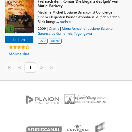
Frei nach dem Roman 'Die Eleganz des Igels' von
Muriel Barbery.
Madame Michel (Josiane Balasko) ist Concierge in
einem eleganten Pariser Wohnhaus. Auf den ersten
Blick bringt ...
mehr »
2009
|
Drama
|
Mona Achache
|
Josiane Balasko
,
Garance Le Guillermic
,
Togo Igawa
Leihen
DVD
Blu-ray
Ähnliche Filme
Vorherige Seite
Nächste Seite