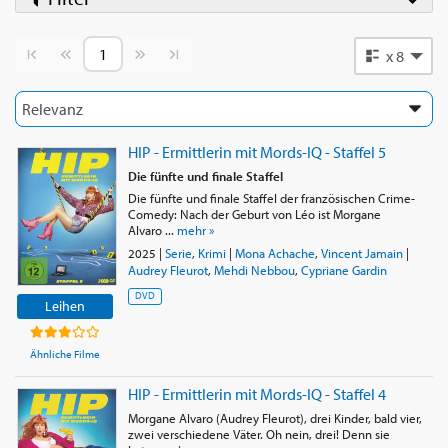
Vorherige Seite
Nächste Seite
x 8
HIP - Ermittlerin mit Mords-IQ - Staffel 5
Die fünfte und finale Staffel
Die fünfte und finale Staffel der französischen Crime-
Comedy: Nach der Geburt von Léo ist Morgane
Alvaro ...
mehr »
2025
|
Serie
,
Krimi
|
Mona Achache
,
Vincent Jamain
|
Audrey Fleurot
,
Mehdi Nebbou
,
Cypriane Gardin
DVD
Leihen
Ähnliche Filme
HIP - Ermittlerin mit Mords-IQ - Staffel 4
Morgane Alvaro (Audrey Fleurot), drei Kinder, bald vier,
zwei verschiedene Väter. Oh nein, drei! Denn sie