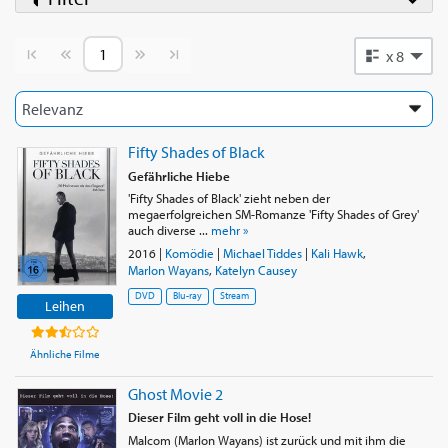
Vorherige Seite
Nächste Seite
x 8
Fifty Shades of Black
Gefährliche Hiebe
'Fifty Shades of Black' zieht neben der
megaerfolgreichen SM-Romanze 'Fifty Shades of Grey'
auch diverse ...
mehr »
2016
|
Komödie
|
Michael Tiddes
|
Kali Hawk
,
Marlon Wayans
,
Katelyn Causey
DVD
Blu-ray
Stream
Leihen
Ähnliche Filme
Ghost Movie 2
Dieser Film geht voll in die Hose!
Malcom (Marlon Wayans) ist zurück und mit ihm die