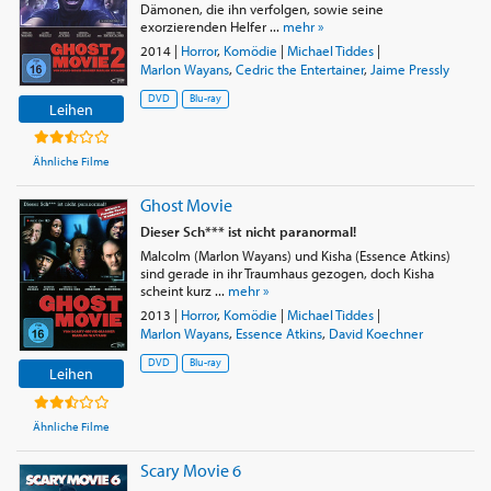
Dämonen, die ihn verfolgen, sowie seine
exorzierenden Helfer ...
mehr »
2014
|
Horror
,
Komödie
|
Michael Tiddes
|
Marlon Wayans
,
Cedric the Entertainer
,
Jaime Pressly
DVD
Blu-ray
Leihen
Ähnliche Filme
Ghost Movie
Dieser Sch*** ist nicht paranormal!
Malcolm (Marlon Wayans) und Kisha (Essence Atkins)
sind gerade in ihr Traumhaus gezogen, doch Kisha
scheint kurz ...
mehr »
2013
|
Horror
,
Komödie
|
Michael Tiddes
|
Marlon Wayans
,
Essence Atkins
,
David Koechner
DVD
Blu-ray
Leihen
Ähnliche Filme
Scary Movie 6