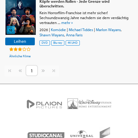
Köpfe werden Rollen - Jede Grenze wird
überschritten.
Kein Horrorfilm-Franchise ist mehr sicher!
Sechsundzwanzig Jahre nachdem sie dem verdächtig
vertrauten ...
mehr »
2026
|
Komödie
|
Michael Tiddes
|
Marlon Wayans
,
Shawn Wayans
,
Anna Faris
Leihen
DVD
Blu-ray
4K UHD
Ähnliche Filme
Vorherige Seite
Nächste Seite