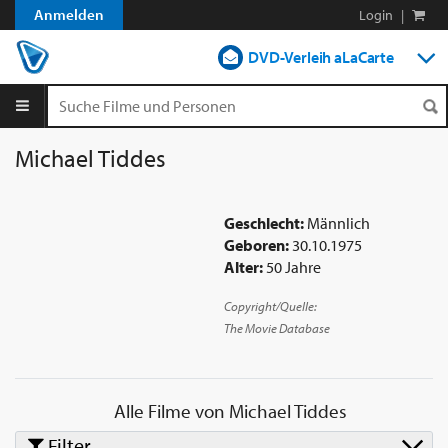
Anmelden
Login
|
DVD-Verleih aLaCarte
DVD-Verleih im Abo
Streamen
Michael Tiddes
Shop
Geschlecht:
Männlich
Blog
Geboren:
30.10.1975
Alter:
50 Jahre
Copyright/Quelle:
The Movie Database
Alle Filme von
Michael Tiddes
Filter