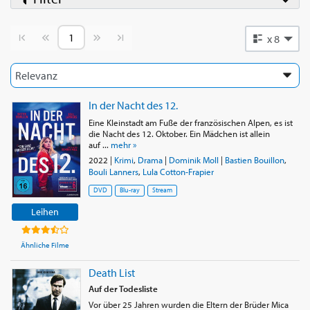
Vorherige Seite
Nächste Seite
x 8
In der Nacht des 12.
Eine Kleinstadt am Fuße der französischen Alpen, es ist
die Nacht des 12. Oktober. Ein Mädchen ist allein
auf ...
mehr »
2022
|
Krimi
,
Drama
|
Dominik Moll
|
Bastien Bouillon
,
Bouli Lanners
,
Lula Cotton-Frapier
DVD
Blu-ray
Stream
Leihen
Ähnliche Filme
Death List
Auf der Todesliste
Vor über 25 Jahren wurden die Eltern der Brüder Mica