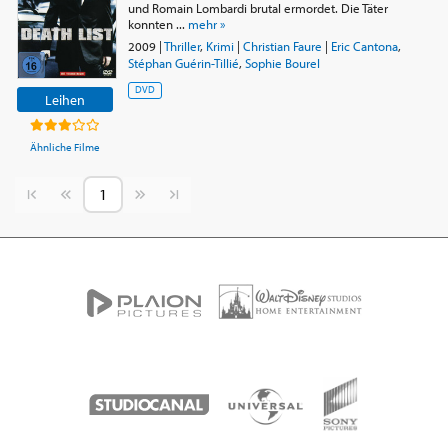
und Romain Lombardi brutal ermordet. Die Täter
konnten ...
mehr »
2009
|
Thriller
,
Krimi
|
Christian Faure
|
Eric Cantona
,
Stéphan Guérin-Tillié
,
Sophie Bourel
DVD
Leihen
Ähnliche Filme
Vorherige Seite
Nächste Seite