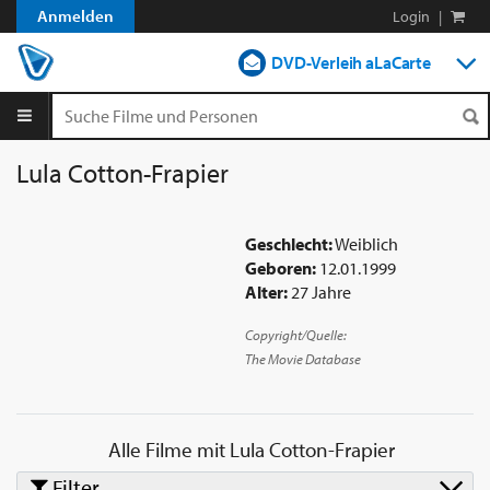
Anmelden
Login
|
DVD-Verleih aLaCarte
DVD-Verleih im Abo
Streamen
Lula Cotton-Frapier
Shop
Geschlecht:
Weiblich
Blog
Geboren:
12.01.1999
Alter:
27 Jahre
Copyright/Quelle:
The Movie Database
Alle Filme mit
Lula Cotton-Frapier
Filter