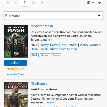
Vorherige Seite
Nächste Seite
x 8
Monster Mash
Dr. Victor Frankenstein (Michael Madsen) arbeitet in den
Katakomben des 'Candlewood Castle' an einem
Serum, ...
mehr »
2024
|
Fantasy
,
Horror
|
Jose Prendes
|
Michael Madsen
,
Ethan Daniel Corbett
,
Adam Slemon
DVD
Blu-ray
Stream
Leihen
Ähnliche Filme
Gladiators
Zurück in der Arena
Nach einem herausragenden Kampf wird der Gladiator
Cassius (Myrom Kingery) aus dem Sklavendasein
entlassen. ...
mehr »