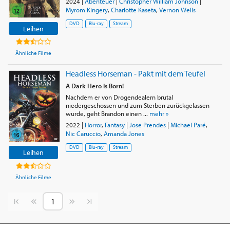
2024
|
Abenteuer
|
Christopher William Johnson
|
Myrom Kingery
,
Charlotte Kaseta
,
Vernon Wells
DVD
Blu-ray
Stream
Leihen
Ähnliche Filme
Headless Horseman - Pakt mit dem Teufel
A Dark Hero Is Born!
Nachdem er von Drogendealern brutal
niedergeschossen und zum Sterben zurückgelassen
wurde, geht Brandon einen ...
mehr »
2022
|
Horror
,
Fantasy
|
Jose Prendes
|
Michael Paré
,
Nic Caruccio
,
Amanda Jones
DVD
Blu-ray
Stream
Leihen
Ähnliche Filme
Vorherige Seite
Nächste Seite