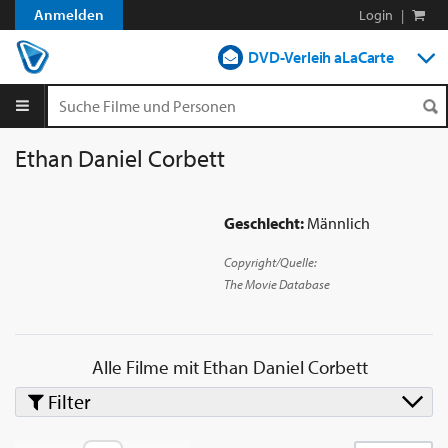
Anmelden
Login
|
DVD-Verleih aLaCarte
DVD-Verleih im Abo
Streamen
Ethan Daniel Corbett
Shop
Geschlecht:
Männlich
Blog
Copyright/Quelle:
The Movie Database
Alle Filme mit
Ethan Daniel Corbett
Filter