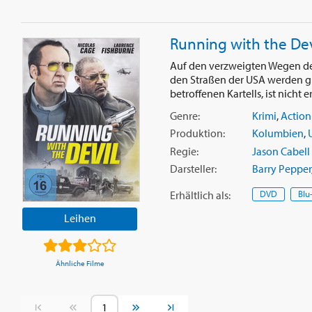
Running with the Dev
Auf den verzweigten Wegen d
den Straßen der USA werden gr
betroffenen Kartells, ist nicht er
Genre:
Krimi
,
Action
Produktion:
Kolumbien
,
Regie:
Jason Cabell
Darsteller:
Barry Pepper
Erhältlich
als
:
DVD
Blu
Leihen
Ähnliche Filme
Vorherige Seite
Nächste Seite