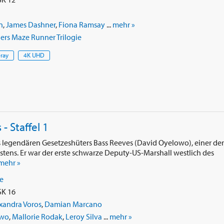
n
,
James Dashner
,
Fiona Ramsay
...
mehr »
rs Maze Runner Trilogie
-ray
4K UHD
 Staffel 1
s legendären Gesetzeshüters Bass Reeves (David Oyelowo), einer der
tens. Er war der erste schwarze Deputy-US-Marshall westlich des
mehr »
ie
SK 16
exandra Voros
,
Damian Marcano
owo
,
Mallorie Rodak
,
Leroy Silva
...
mehr »