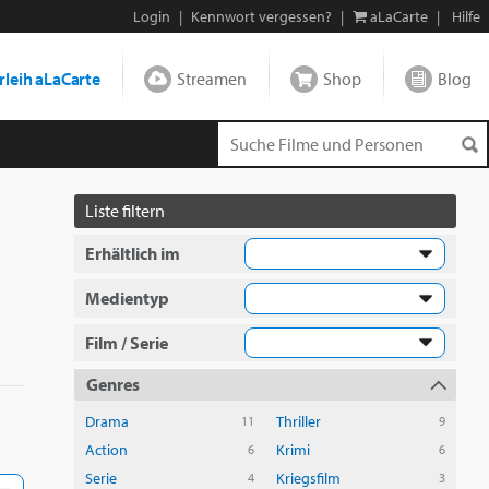
Login
|
Kennwort vergessen?
|
aLaCarte
|
Hilfe
leih aLaCarte
Streamen
Shop
Blog
Liste filtern
Erhältlich im
Medientyp
Film / Serie
Genres
Drama
Thriller
11
9
Action
Krimi
6
6
Serie
Kriegsfilm
4
3