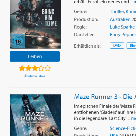
erhält. Er soll ein neues und ...
m
Genre:
Thriller
,
Krim
Produktion:
Australien
20
Regie:
Luke Sparke
Darsteller:
Barry Pepper
Erhältlich
als
:
DVD
Blu
Leihen
Ähnliche Filme
Maze Runner 3 - Die
Im epischen Finale der 'Maze 
entflohenen 'Gladers' auf ihre 
in die legendäre 'Last City' ...
me
Genre:
Science-Fict
Produktion:
USA
2018 | F