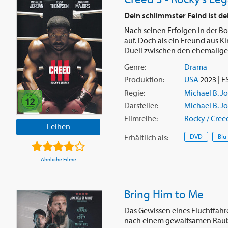
Dein schlimmster Feind ist d
Nach seinen Erfolgen in der Bo
auf. Doch als ein Freund aus 
Duell zwischen den ehemaligen
Genre:
Drama
Produktion:
USA
2023 | F
Regie:
Michael B. J
Darsteller:
Michael B. J
Filmreihe:
Rocky / Cree
Leihen
Erhältlich
als
:
DVD
Blu
Ähnliche Filme
Bring Him to Me
Das Gewissen eines Fluchtfahrer
nach einem gewaltsamen Raubü