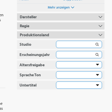
Mehr anzeigen
ben
Darsteller
s
Regie
Produktionsland
Studio
Erscheinungsjahr
Altersfreigabe
Sprache Ton
Untertitel
he
ss