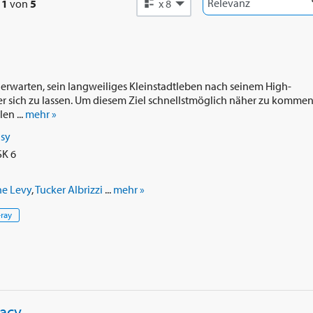
e
1
von
5
x 8
m erwarten, sein langweiliges Kleinstadtleben nach seinem High-
er sich zu lassen. Um diesem Ziel schnellstmöglich näher zu kommen
en ...
mehr »
asy
SK 6
ne Levy
,
Tucker Albrizzi
...
mehr »
-ray
gacy