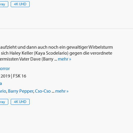
-ray
4K UHD
da aufzieht und dann auch noch ein gewaltiger Wirbelsturm
sich Haley Keller (Kaya Scodelario) gegen die verordnete
rmissten Vater Dave (Barry ...
mehr »
orror
2019 | FSK 16
a
rio
,
Barry Pepper
,
Cso-Cso
...
mehr »
-ray
4K UHD