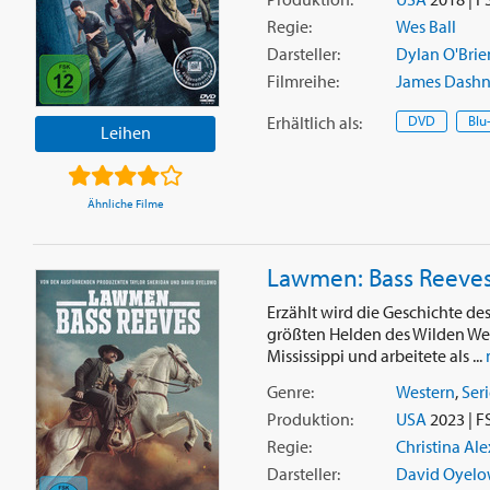
Regie:
Wes Ball
Darsteller:
Dylan O'Brie
Filmreihe:
James Dashne
Erhältlich
als
:
DVD
Blu
Leihen
Ähnliche Filme
Lawmen: Bass Reeves -
Erzählt wird die Geschichte de
größten Helden des Wilden Wes
Mississippi und arbeitete als ...
Genre:
Western
,
Ser
Produktion:
USA
2023 | F
Regie:
Christina Al
Darsteller:
David Oyel