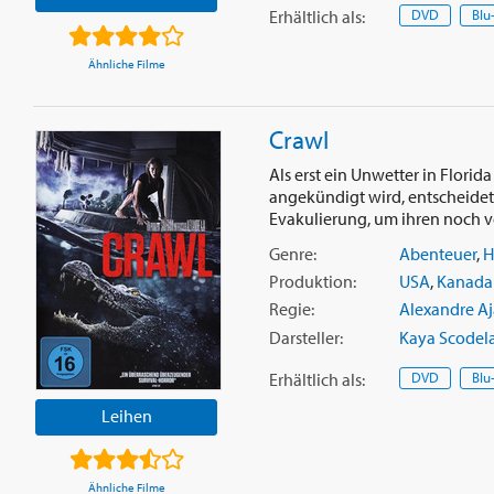
Erhältlich
als
:
DVD
Blu
Ähnliche Filme
Crawl
Als erst ein Unwetter in Flori
angekündigt wird, entscheidet 
Evakulierung, um ihren noch ve
Genre:
Abenteuer
,
H
Produktion:
USA
,
Kanada
Regie:
Alexandre Aj
Darsteller:
Kaya Scodela
Erhältlich
als
:
DVD
Blu
Leihen
Ähnliche Filme