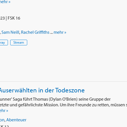
ehr »
i
23 | FSK 16
,
Sam Neill
,
Rachel Griffiths
...
mehr »
-ray
Stream
 Auserwählten in der Todeszone
Runner' Saga führt Thomas (Dylan O'Brien) seine Gruppe der
letzte und gefährlichste Mission. Um ihre Freunde zu retten, müssen 
hr »
ion
,
Abenteuer
SK 12