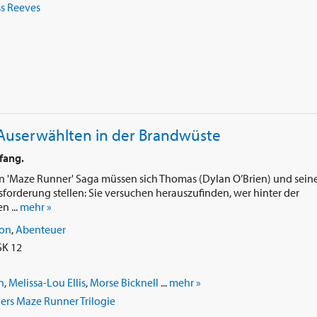
s Reeves
 Auserwählten in der Brandwüste
fang.
en 'Maze Runner' Saga müssen sich Thomas (Dylan O’Brien) und sein
usforderung stellen: Sie versuchen herauszufinden, wer hinter der
 ...
mehr »
ion
,
Abenteuer
SK 12
n
,
Melissa-Lou Ellis
,
Morse Bicknell
...
mehr »
rs Maze Runner Trilogie