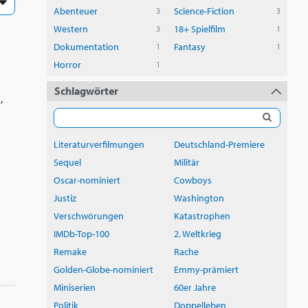
Abenteuer
Science-Fiction
3
3
Western
18+ Spielfilm
3
1
Dokumentation
Fantasy
1
1
Horror
1
Schlagwörter
,
Literaturverfilmungen
Deutschland-Premiere
Sequel
Militär
Oscar-nominiert
Cowboys
Justiz
Washington
Verschwörungen
Katastrophen
IMDb-Top-100
2. Weltkrieg
Remake
Rache
Golden-Globe-nominiert
Emmy-prämiert
Miniserien
60er Jahre
Politik
Doppelleben