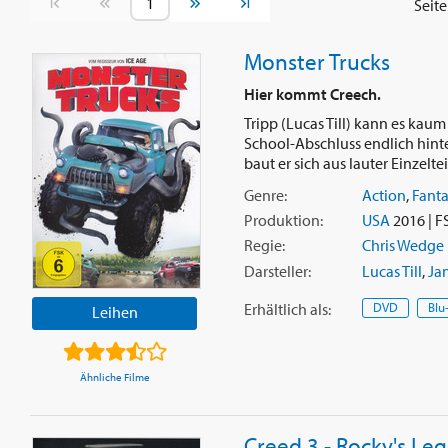
Vorherige Seite
Nächste Seite
Seit
Monster Trucks
Hier kommt Creech.
Tripp (Lucas Till) kann es kau
School-Abschluss endlich hint
baut er sich aus lauter Einzelteil
Genre:
Action
,
Fant
Produktion:
USA
2016 | F
Regie:
Chris Wedge
Darsteller:
Lucas Till
,
Ja
Erhältlich
als
:
DVD
Blu
Leihen
Ähnliche Filme
Creed 3 - Rocky's Le