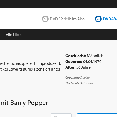
DVD-Verleih im Abo
DVD-Ver
Alle Filme
Geschlecht:
Männlich
Geboren:
04.04.1970
nischer Schauspieler, Filmproduzent,
Alter:
56 Jahre
kel Edward Burns, lizenziert unter
Copyright/Quelle:
The Movie Database
 mit
Barry Pepper