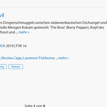
il
es Drogenschmuggels zwischen südamerikanischen Dschungel und
oße Mengen Kokain gestreckt. 'The Boss' (Barry Pepper), Kopf des
freut und ...
mehr »
USA
2019 | FSK 16
,
Nicolas Cage
,
Laurence Fishburne
...
mehr »
-ray
Stream
Seite
1
von
5