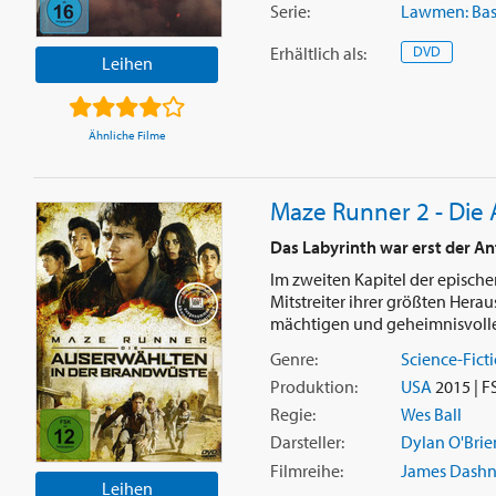
Serie:
Lawmen: Bas
Erhältlich
als
:
DVD
Leihen
Ähnliche Filme
Maze Runner 2 - Die
Das Labyrinth war erst der An
Im zweiten Kapitel der episch
Mitstreiter ihrer größten Hera
mächtigen und geheimnisvollen
Genre:
Science-Fict
Produktion:
USA
2015 | F
Regie:
Wes Ball
Darsteller:
Dylan O'Brie
Filmreihe:
James Dashne
Leihen