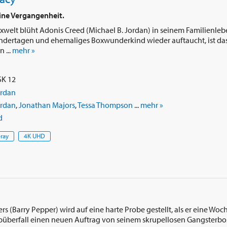
eine Vergangenheit.
xwelt blüht Adonis Creed (Michael B. Jordan) in seinem Familienle
Kindertagen und ehemaliges Boxwunderkind wieder auftaucht, ist da
 ...
mehr »
SK 12
ordan
ordan
,
Jonathan Majors
,
Tessa Thompson
...
mehr »
d
-ray
4K UHD
s (Barry Pepper) wird auf eine harte Probe gestellt, als er eine Woc
berfall einen neuen Auftrag von seinem skrupellosen Gangsterbo