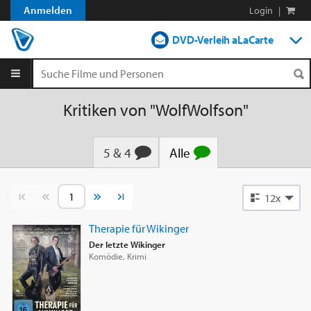
Anmelden
Login
|
DVD-Verleih aLaCarte
DVD-Verleih im Abo
Streamen
Kritiken von "WolfWolfson"
Shop
5 & 4
Alle
Blog
Vorherige Seite
Nächste Seite
12x
Therapie für Wikinger
Der letzte Wikinger
Komödie, Krimi