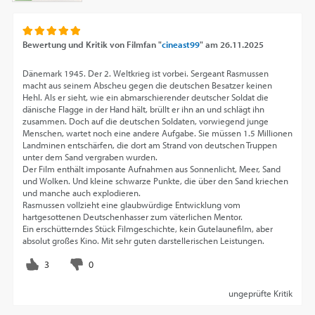
Bewertung und Kritik von
Filmfan "
cineast99
"
am
26.11.2025
Dänemark 1945. Der 2. Weltkrieg ist vorbei. Sergeant Rasmussen
macht aus seinem Abscheu gegen die deutschen Besatzer keinen
Hehl. Als er sieht, wie ein abmarschierender deutscher Soldat die
dänische Flagge in der Hand hält, brüllt er ihn an und schlägt ihn
zusammen. Doch auf die deutschen Soldaten, vorwiegend junge
Menschen, wartet noch eine andere Aufgabe. Sie müssen 1.5 Millionen
Landminen entschärfen, die dort am Strand von deutschen Truppen
unter dem Sand vergraben wurden.
Der Film enthält imposante Aufnahmen aus Sonnenlicht, Meer, Sand
und Wolken. Und kleine schwarze Punkte, die über den Sand kriechen
und manche auch explodieren.
Rasmussen vollzieht eine glaubwürdige Entwicklung vom
hartgesottenen Deutschenhasser zum väterlichen Mentor.
Ein erschütterndes Stück Filmgeschichte, kein Gutelaunefilm, aber
absolut großes Kino. Mit sehr guten darstellerischen Leistungen.
ungeprüfte Kritik