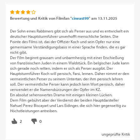
Bewertung und Kritik von
Filmfan "
cineast99
"
am
13.11.2025
Der Sohn eines Rabbiners gibt sich als Perser aus und es entwickelt ein
deutscher Hauptsturmführer unverhofft menschliche Seiten. Die
Pointe des Films ist, das der Offizier Koch und sein Opfer nur eine
gemeinsame Verständigungsbasis in einer Sprache finden, die es gar
nicht gibt.
Der Film beginnt grausam und unbarmherzig mit einer Erschießung
von französischen Juden in einem Waldstück. Ein belgischer Jude kann
sich gerade noch retten, indem er sich als Perser ausgibt. Der
Hauptsturmführer Koch will persisch, Farsi, lernen. Daher nimmt er den
vermeintlichen Perser zu seinem Untertan, der ihm persisch lehren
soll. Der vermeintliche Perser kann jedoch kein Wort persisch, daher
verwendet er die Namenskürzungen der Opfer im KZ.
Ein absolut sehenswertes Drama mit einigen kleinen Lücken.
Dem Film gebührt aber der Verdienst der beiden Hauptdarsteller
Nahuel Perez Biscayart und Lars Eidinger, die sich hier gegenseitig zu
Höchstleistungen antreiben.
ungeprüfte Kritik