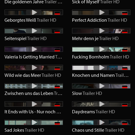
Die goldenen Jahre
Trailer
HD
Sick of Myself
Trailer
HD
Geborgtes Weiß
Trailer
HD
Perfect Addiction
Trailer
HD
Seitenspiel
Trailer
HD
Mehr denn je
Trailer
HD
Valeria Is Getting Married
Trailer
HD
Fucking Bornholm
Trailer
HD
Wild wie das Meer
Trailer
HD
Knochen und Namen
Trailer
HD
Zwischen uns das Leben
Trailer
HD
Slow
Trailer
HD
It Ends with Us - Nur noch ein einziges Mal
Daydreams
Trailer
Trailer
HD
HD
Sad Jokes
Trailer
HD
Chaos und Stille
Trailer
HD