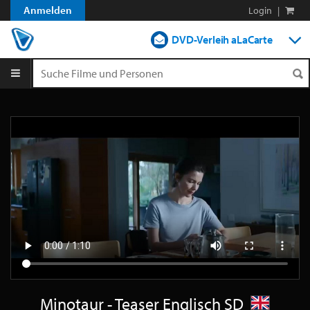
Anmelden
Login
|
DVD-Verleih aLaCarte
DVD-Verleih im Abo
Streamen
Shop
Blog
Minotaur - Teaser Englisch SD