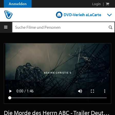
Anmelden
Login
|
DVD-Verleih aLaCarte
DVD-Verleih im Abo
Streamen
Shop
Blog
Die Morde des Herrn ABC - Trailer Deutsch SD