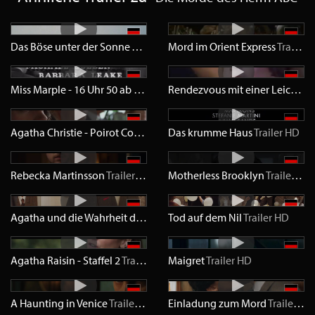
Das Böse unter der Sonne
Trailer
SD
Mord im Orient Express
Trailer
S
Miss Marple - 16 Uhr 50 ab Paddington
Trailer
HD
Rendezvous mit einer Leiche
Tr
Agatha Christie - Poirot Collection 1
Das krumme Haus
Trailer
SD
Trailer
HD
Rebecka Martinsson
Trailer
HD
Motherless Brooklyn
Trailer
HD
Agatha und die Wahrheit des Verbrechens
Tod auf dem Nil
Trailer
HD
Trailer
HD
Agatha Raisin - Staffel 2
Trailer
HD
Maigret
Trailer
HD
A Haunting in Venice
Trailer
HD
Einladung zum Mord
Trailer
HD