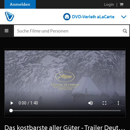
Anmelden
Login
|
DVD-Verleih aLaCarte
DVD-Verleih im Abo
Streamen
Shop
Blog
Das kostbarste aller Güter - Trailer Deutsch SD