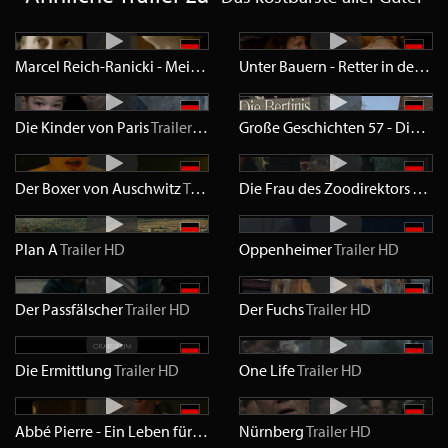
Marcel Reich-Ranicki - Mein Leben
Trailer
SD
Unter Bauern - Retter in der Nacht
Die Kinder von Paris
Trailer
SD
Große Geschichten 57 - Die Bertinis
Der Boxer von Auschwitz
Trailer
HD
Die Frau des Zoodirektors
Traile
Plan A
Trailer
HD
Oppenheimer
Trailer
HD
Der Passfälscher
Trailer
HD
Der Fuchs
Trailer
HD
Die Ermittlung
Trailer
HD
One Life
Trailer
HD
Abbé Pierre - Ein Leben für die Menschlichkeit
Nürnberg
Trailer
Trailer
HD
HD