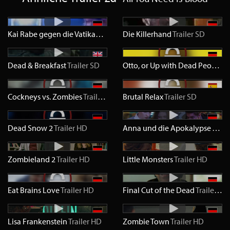
Kai Rabe gegen die Vatikankiller
Trailer
Die Killerhand
SD
Trailer
SD
Dead & Breakfast
Trailer
SD
Otto, or Up with Dead People
Tr
Cockneys vs. Zombies
Trailer
HD
Brutal Relax
Trailer
SD
Dead Snow 2
Trailer
HD
Anna und die Apokalypse
Trail
Zombieland 2
Trailer
HD
Little Monsters
Trailer
HD
Eat Brains Love
Trailer
HD
Final Cut of the Dead
Trailer
HD
Lisa Frankenstein
Trailer
HD
Zombie Town
Trailer
HD