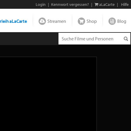
Login
|
Kennwort vergessen?
|
aLaCarte
|
Hilfe
leih aLaCarte
Streamen
Shop
Blog