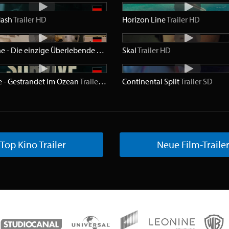
lash
Trailer
HD
Horizon Line
Trailer
HD
The One - Die einzige Überlebende
Trailer
HD
Skal
Trailer
HD
e - Gestrandet im Ozean
Trailer
HD
Continental Split
Trailer
SD
Top Kino Trailer
Neue Film-Traile