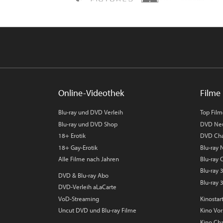
Online-Videothek
Filme 
Blu-ray und DVD Verleih
Top Fil
Blu-ray und DVD Shop
DVD Ne
18+ Erotik
DVD Cha
18+ Gay-Erotik
Blu-ray
Alle Filme nach Jahren
Blu-ray 
Blu-ray
DVD & Blu-ray Abo
Blu-ray 
DVD-Verleih aLaCarte
VoD-Streaming
Kinostar
Uncut DVD und Blu-ray Filme
Kino Vo
Kino Cha