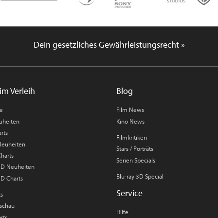
Dein gesetzliches Gewährleistungsrecht »
im Verleih
Blog
me
Film News
uheiten
Kino News
rts
Filmkritiken
 Neuheiten
Stars / Porträts
Charts
Serien Specials
 3D Neuheiten
Blu-ray 3D Special
3D Charts
Service
ts
rschau
Hilfe
rts