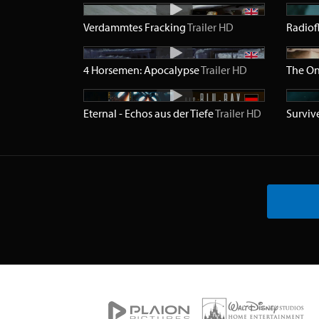
Verdammtes Fracking
Trailer
HD
Radiof
4 Horsemen: Apocalypse
Trailer
HD
Eternal - Echos aus der Tiefe
Trailer
HD
Surviv