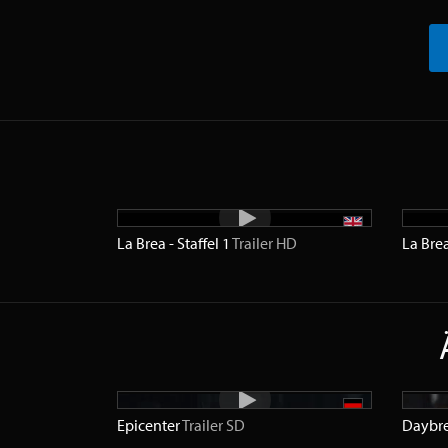
La Brea - Staffel 1
Trailer
HD
La Brea
Epicenter
Trailer
SD
Daybr