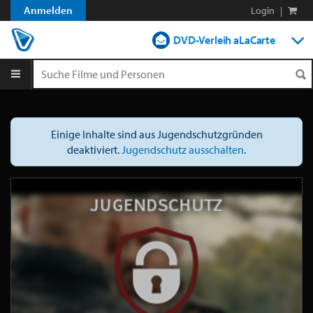
Anmelden
Login
|
DVD-Verleih aLaCarte
DVD-Verleih im Abo
Streamen
Einige Inhalte sind aus Jugendschutzgründen
Shop
deaktiviert.
Jugendschutz ausschalten
.
Blog