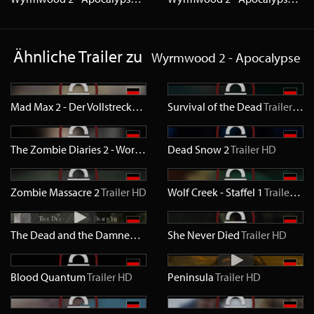
Ähnliche Trailer zu
Wyrmwood 2 - Apocalypse
Mad Max 2 - Der Vollstrecker
Trailer
Survival of the Dead
SD
Trailer
SD
The Zombie Diaries 2 - World of the Dead
Dead Snow 2
Trailer
Trailer
SD
HD
Zombie Massacre 2
Trailer
HD
Wolf Creek - Staffel 1
Trailer
HD
The Dead and the Damned 3 - Ravaged
She Never Died
Trailer
SD
Trailer
HD
Blood Quantum
Trailer
HD
Peninsula
Trailer
HD