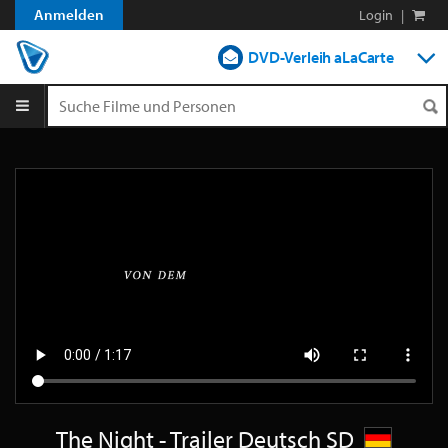
Anmelden
Login
|
DVD-Verleih aLaCarte
DVD-Verleih im Abo
Streamen
Shop
Blog
The Night - Trailer Deutsch SD