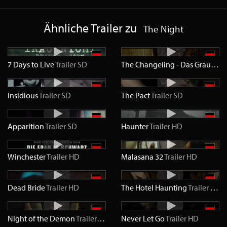
Ähnliche Trailer zu
The Night
7 Days to Live
Trailer
SD
The Changeling - Das Grauen
Tr
Insidious
Trailer
SD
The Pact
Trailer
SD
Apparition
Trailer
SD
Haunter
Trailer
HD
Winchester
Trailer
HD
Malasana 32
Trailer
HD
Dead Bride
Trailer
HD
The Hotel Haunting
Trailer
HD
Night of the Demon
Trailer
HD
Never Let Go
Trailer
HD