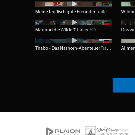
Meine teuflisch gute Freundin
Trailer
HD
Wildh
Max und die Wilde 7
Trailer
HD
Thabo - Das Nashorn-Abenteuer
Trailer
HD
Allmen