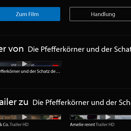
Zum Film
Handlung
er von
Die Pfefferkörner und der Schat
r
HD
Die Pfefferkörner und der Schatz der Tiefsee
Trailer
SD
ailer zu
Die Pfefferkörner und der Sch
& Co.
Trailer
HD
Amelie rennt
Trailer
HD