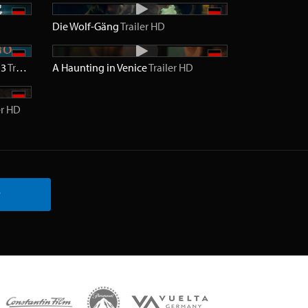
Die Wolf-Gäng
Trailer
HD
 3
Trailer
HD
A Haunting in Venice
Trailer
HD
er
HD
r