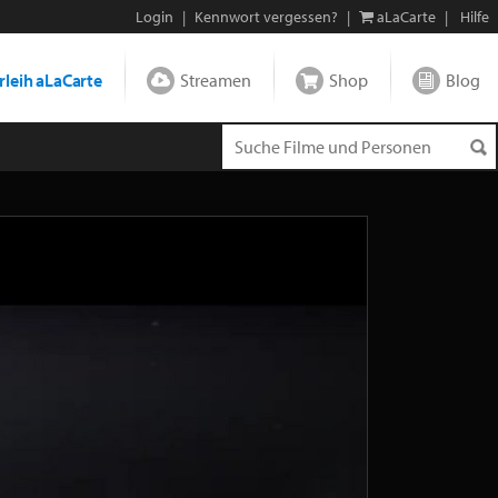
Login
|
Kennwort vergessen?
|
aLaCarte
|
Hilfe
leih aLaCarte
Streamen
Shop
Blog