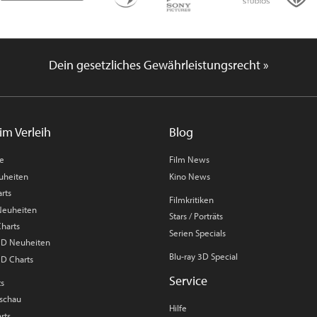
Dein gesetzliches Gewährleistungsrecht »
im Verleih
Blog
me
Film News
uheiten
Kino News
rts
Filmkritiken
 Neuheiten
Stars / Porträts
Charts
Serien Specials
 3D Neuheiten
Blu-ray 3D Special
3D Charts
Service
ts
rschau
Hilfe
rts