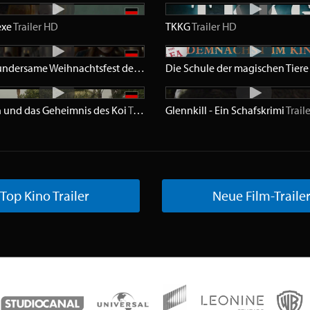
exe
Trailer
HD
TKKG
Trailer
HD
Das wundersame Weihnachtsfest des Karl-Bertil Jonsson
Die Schule der magischen Tiere
Trailer
HD
 und das Geheimnis des Koi
Trailer
HD
Glennkill - Ein Schafskrimi
Trail
Top Kino Trailer
Neue Film-Traile