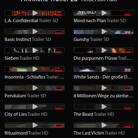
L.A. Confidential
Trailer
SD
Mord nach Plan
Trailer
SD
Basic Instinct
Trailer
SD
Gunshy
Trailer
SD
Sieben
Trailer
HD
Die purpurnen Flüsse
Trailer
HD
Insomnia - Schlaflos
Trailer
SD
White Sands - Der große Deal
Tr
Pendulum
Trailer
SD
8 Millionen Wege zu sterben
Tra
City of Lies
Trailer
HD
The Beast
Trailer
HD
Ritualmord
Trailer
HD
The Last Victim
Trailer
HD