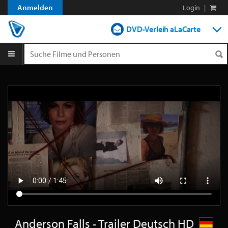
Anmelden
Login
|
DVD-Verleih aLaCarte
DVD-Verleih im Abo
Streamen
Shop
Blog
Anderson Falls - Trailer Deutsch HD