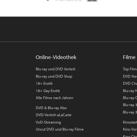
Online-Videothek
Filme 
Blu-ray und DVD Verleih
Top Fil
Blu-ray und DVD Shop
DVD Ne
18+ Erotik
DVD Cha
18+ Gay-Erotik
Blu-ray
Alle Filme nach Jahren
Blu-ray 
Blu-ray
DVD & Blu-ray Abo
Blu-ray 
DVD-Verleih aLaCarte
VoD-Streaming
Kinostar
Uncut DVD und Blu-ray Filme
Kino Vo
Kino Cha