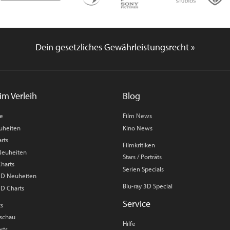
Dein gesetzliches Gewährleistungsrecht »
im Verleih
Blog
me
Film News
uheiten
Kino News
rts
Filmkritiken
 Neuheiten
Stars / Porträts
Charts
Serien Specials
 3D Neuheiten
Blu-ray 3D Special
3D Charts
Service
ts
rschau
Hilfe
rts