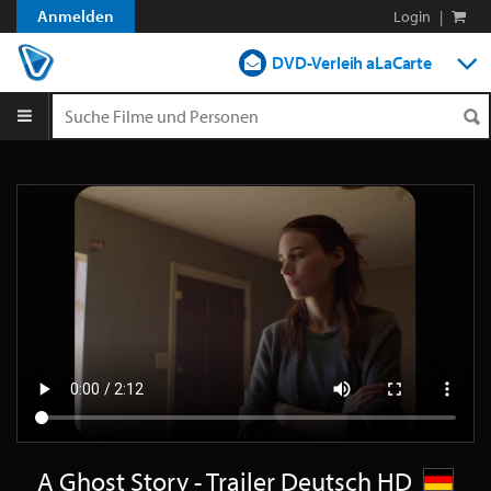
Anmelden
Login
|
DVD-Verleih aLaCarte
DVD-Verleih im Abo
Streamen
Shop
Blog
A Ghost Story - Trailer Deutsch HD