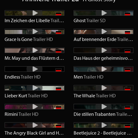
Im Zeichen der Libelle
Trailer
HD
Ghost
Trailer
SD
Grace Is Gone
Trailer
HD
Auf brennender Erde
Trailer
HD
Mr. May und das Flüstern der Ewigkeit
Trailer
HD
Das Haus der geheimnisvollen Uhren
Endless
Trailer
HD
Men
Trailer
HD
Lieber Kurt
Trailer
HD
The Whale
Trailer
HD
Rimini
Trailer
HD
Die stillen Trabanten
Trailer
HD
The Angry Black Girl and Her Monster
Trailer
HD
Beetlejuice 2 - Beetlejuice Beetlejuice