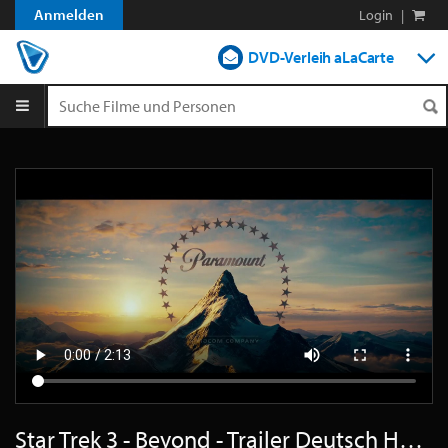
Anmelden
Login
|
DVD-Verleih aLaCarte
DVD-Verleih im Abo
Streamen
Shop
Blog
Star Trek 3 - Beyond - Trailer Deutsch HD