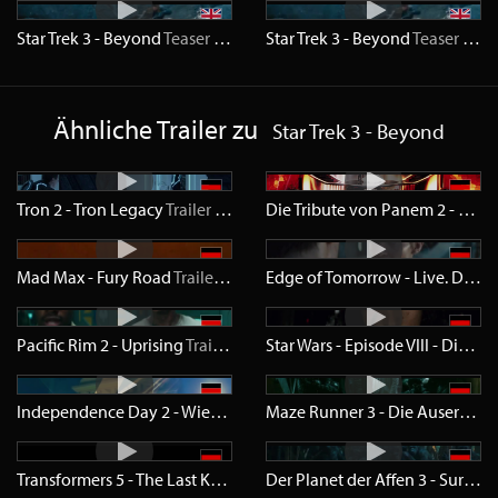
Star Trek 3 - Beyond
Teaser
HD
Star Trek 3 - Beyond
Teaser
SD
Ähnliche Trailer zu
Star Trek 3 - Beyond
Tron 2 - Tron Legacy
Trailer
SD
Die Tribute von Panem 2 - Catching Fire
Mad Max - Fury Road
Trailer
HD
Edge of Tomorrow - Live. Die. Repeat.
Pacific Rim 2 - Uprising
Trailer
HD
Star Wars - Episode VIII - Die letzten Jedi
Independence Day 2 - Wiederkehr
Trailer
HD
Maze Runner 3 - Die Auserwählten in der Todeszone
Transformers 5 - The Last Knight
Trailer
HD
Der Planet der Affen 3 - Survival