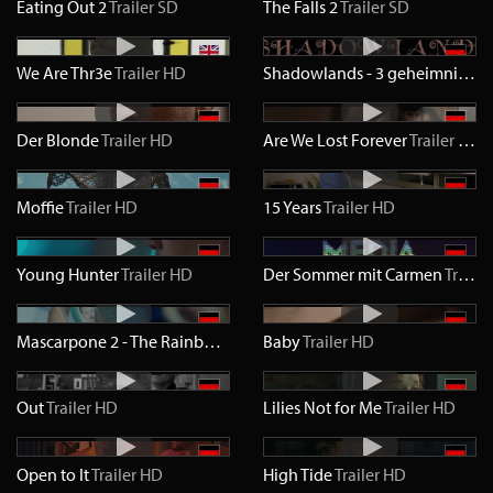
Eating Out 2
Trailer
SD
The Falls 2
Trailer
SD
We Are Thr3e
Trailer
HD
Shadowlands - 3 geheimnisvolle Liebesgeschichten
Der Blonde
Trailer
HD
Are We Lost Forever
Trailer
HD
Moffie
Trailer
HD
15 Years
Trailer
HD
Young Hunter
Trailer
HD
Der Sommer mit Carmen
Trailer
Mascarpone 2 - The Rainbow Cake
Baby
Trailer
Trailer
HD
HD
Out
Trailer
HD
Lilies Not for Me
Trailer
HD
Open to It
Trailer
HD
High Tide
Trailer
HD