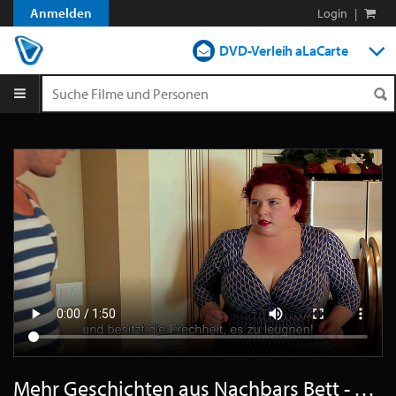
Anmelden
Login
|
DVD-Verleih aLaCarte
DVD-Verleih im Abo
Streamen
Shop
Blog
Mehr Geschichten aus Nachbars Bett - Trailer Deutsch HD