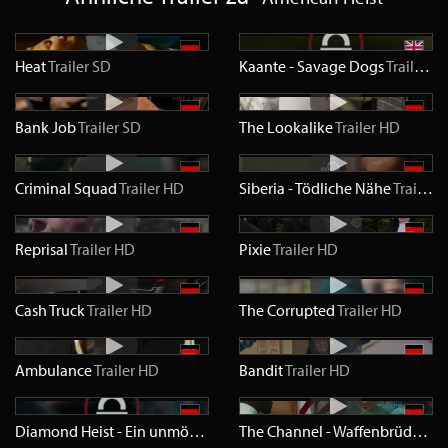
Heat
Trailer
SD
Kaante - Savage Dogs
Trailer
S
Bank Job
Trailer
SD
The Lookalike
Trailer
HD
Criminal Squad
Trailer
HD
Siberia - Tödliche Nähe
Trailer
H
Reprisal
Trailer
HD
Pixie
Trailer
HD
Cash Truck
Trailer
HD
The Corrupted
Trailer
HD
Ambulance
Trailer
HD
Bandit
Trailer
HD
Diamond Heist - Ein unmöglicher Auftrag
Trailer
HD
The Channel - Waffenbrüder
Tra