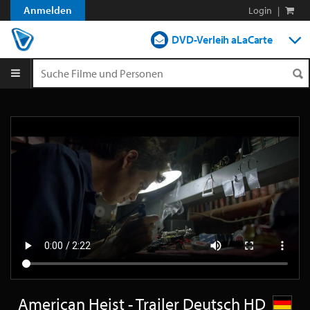
Anmelden
Login
|
DVD-Verleih aLaCarte
DVD-Verleih im Abo
Streamen
Shop
Blog
American Heist - Trailer Deutsch HD