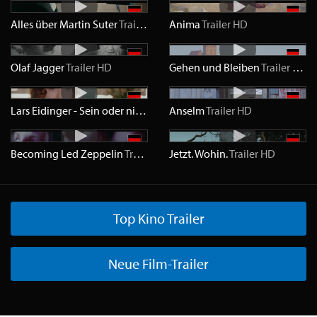
Alles über Martin Suter
Trailer
HD
Anima
Trailer
HD
Olaf Jagger
Trailer
HD
Gehen und Bleiben
Trailer
HD
Lars Eidinger - Sein oder nicht Sein
Anselm
Trailer
HD
Trailer
HD
Becoming Led Zeppelin
Trailer
HD
Jetzt. Wohin.
Trailer
HD
Top Kino Trailer
Neue Film-Trailer