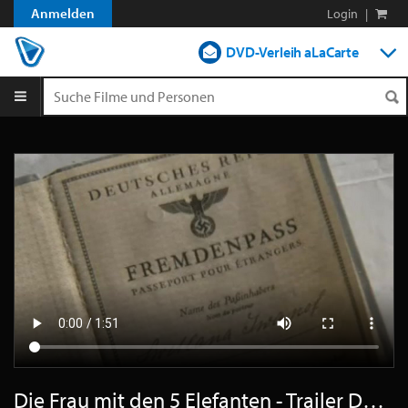
Anmelden
Login
|
DVD-Verleih aLaCarte
DVD-Verleih im Abo
Streamen
Shop
Blog
Die Frau mit den 5 Elefanten - Trailer Deutsch SD