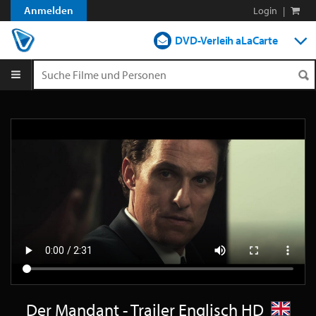
Anmelden
Login
|
DVD-Verleih aLaCarte
DVD-Verleih im Abo
Streamen
Shop
Blog
Der Mandant - Trailer Englisch HD