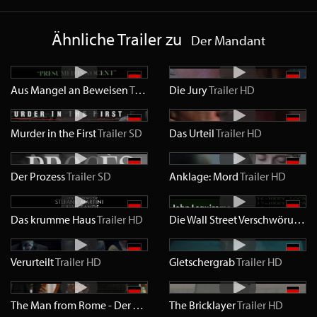
Ähnliche Trailer zu
Der Mandant
Aus Mangel an Beweisen
Trailer
SD
Die Jury
Trailer
HD
Murder in the First
Trailer
SD
Das Urteil
Trailer
HD
Der Prozess
Trailer
SD
Anklage: Mord
Trailer
HD
Das krumme Haus
Trailer
HD
Die Wall Street Verschwörung
Tr
Verurteilt
Trailer
HD
Gletschergrab
Trailer
HD
The Man from Rome - Der Vatikan Code
The Bricklayer
Trailer
HD
Trailer
HD