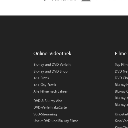
Online-Videothek
Filme 
Blu-ray und DVD Verleih
Top Fil
Blu-ray und DVD Shop
DVD Ne
18+ Erotik
DVD Cha
18+ Gay-Erotik
Blu-ray
Alle Filme nach Jahren
Blu-ray 
Blu-ray
DVD & Blu-ray Abo
Blu-ray 
DVD-Verleih aLaCarte
VoD-Streaming
Kinostar
Uncut DVD und Blu-ray Filme
Kino Vo
Kino Cha