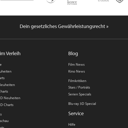
Dein gesetzliches Gewährleistungsrecht »
im Verleih
Blog
me
Film News
uheiten
Kino News
rts
Filmkritiken
 Neuheiten
Stars / Porträts
Charts
Serien Specials
 3D Neuheiten
Blu-ray 3D Special
3D Charts
Service
ts
rschau
Hilfe
rts