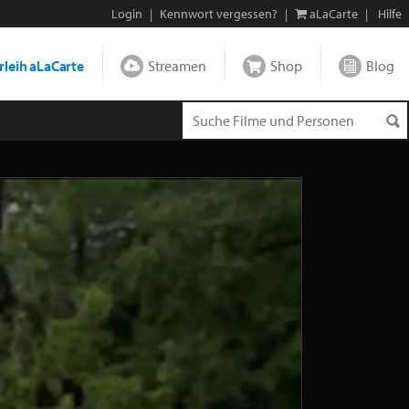
Login
|
Kennwort vergessen?
|
aLaCarte
|
Hilfe
leih aLaCarte
Streamen
Shop
Blog