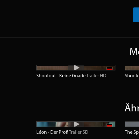
Me
Shootout - Keine Gnade
Trailer
HD
Shooto
Ähn
Léon - Der Profi
Trailer
SD
The Sp