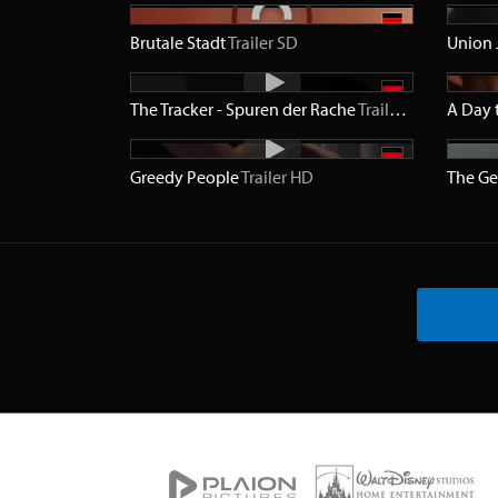
Brutale Stadt
Trailer
SD
Union 
The Tracker - Spuren der Rache
Trailer
HD
A Day 
Greedy People
Trailer
HD
The G