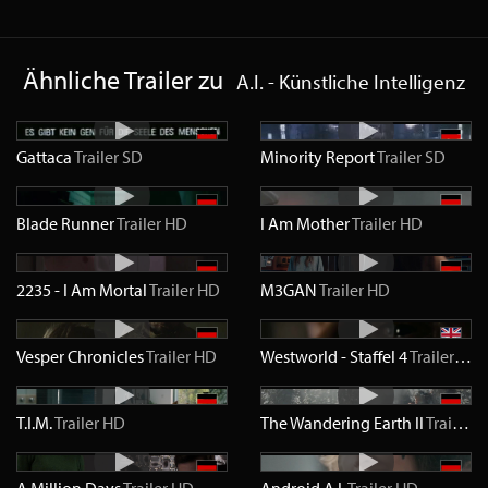
Ähnliche Trailer zu
A.I. - Künstliche Intelligenz
Gattaca
Trailer
SD
Minority Report
Trailer
SD
Blade Runner
Trailer
HD
I Am Mother
Trailer
HD
2235 - I Am Mortal
Trailer
HD
M3GAN
Trailer
HD
Vesper Chronicles
Trailer
HD
Westworld - Staffel 4
Trailer
HD
T.I.M.
Trailer
HD
The Wandering Earth II
Trailer
H