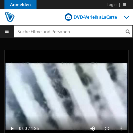
Anmelden
Login
|
DVD-Verleih aLaCarte
DVD-Verleih im Abo
Streamen
Shop
Blog