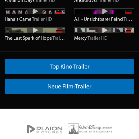
A Million Days
Trailer
HD
Android A.I.
Trailer
HD
Hana's Game
Trailer
HD
A.I. - Unsichtbarer Feind
Trailer
The Last Spark of Hope
Trailer
HD
Mercy
Trailer
HD
Top Kino Trailer
Neue Film-Trailer