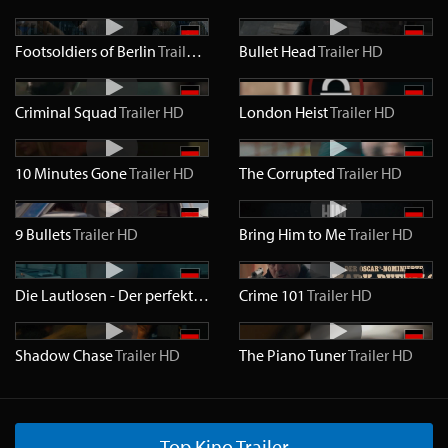
Footsoldiers of Berlin
Trailer
HD
Bullet Head
Trailer
HD
Criminal Squad
Trailer
HD
London Heist
Trailer
HD
10 Minutes Gone
Trailer
HD
The Corrupted
Trailer
HD
9 Bullets
Trailer
HD
Bring Him to Me
Trailer
HD
Die Lautlosen - Der perfekte Coup
Crime 101
Trailer
HD
Trailer
HD
Shadow Chase
Trailer
HD
The Piano Tuner
Trailer
HD
Top Kino Trailer