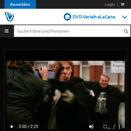
Anmelden
Login
|
DVD-Verleih aLaCarte
DVD-Verleih im Abo
Streamen
Shop
Blog