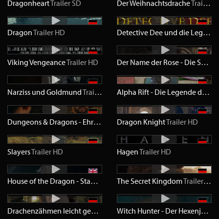
Dragonheart
Trailer
SD
Der Weihnachtsdrache
Trailer
H
Dragon
Trailer
HD
Detective Dee und die Legende der vier himmlischen Könige
Viking Vengeance
Trailer
HD
Der Name der Rose - Die Serie
T
Narziss und Goldmund
Trailer
HD
Alpha Rift - Die Legende des Magischen Helms
Dungeons & Dragons - Ehre unter Dieben
Dragon Knight
Trailer
HD
Trailer
HD
Slayers
Trailer
HD
Hagen
Trailer
HD
House of the Dragon - Staffel 2
Trailer
The Secret Kingdom
HD
Trailer
HD
Drachenzähmen leicht gemacht
Trailer
HD
Witch Hunter - Der Hexenjäger