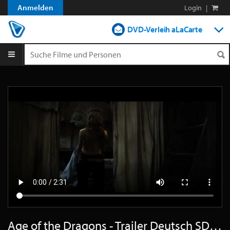
Anmelden
Login
|
DVD-Verleih aLaCarte
DVD-Verleih im Abo
Streamen
Shop
Blog
Age of the Dragons - Trailer Deutsch SD