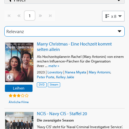
Vorherige Seite
Nächste Seite
x 8
Marry Christmas - Eine Hochzeit kommt
selten allein
Als Hochzeitsplanerin Rachel (Mary Antonini) von einem
reichen Influencer-Pärchen für die Organisation
ihrer ...
mehr »
2023
|
Lovestory
|
Nanea Miyata
|
Mary Antonini
,
Peter Porte
,
Kelley Jakle
DVD
Stream
Leihen
Ähnliche Filme
NCIS - Navy CIS - Staffel 20
Die zwanzigste Season
'Navy CIS' steht für 'Naval Criminal Investigative Service'.