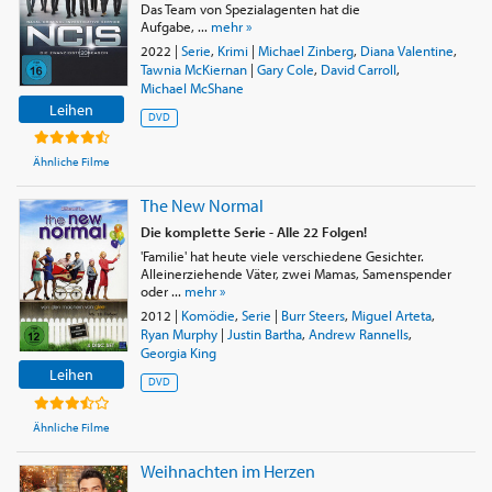
Das Team von Spezialagenten hat die
Aufgabe, ...
mehr »
2022
|
Serie
,
Krimi
|
Michael Zinberg
,
Diana Valentine
,
Tawnia McKiernan
|
Gary Cole
,
David Carroll
,
Michael McShane
Leihen
DVD
Ähnliche Filme
The New Normal
Die komplette Serie - Alle 22 Folgen!
'Familie' hat heute viele verschiedene Gesichter.
Alleinerziehende Väter, zwei Mamas, Samenspender
oder ...
mehr »
2012
|
Komödie
,
Serie
|
Burr Steers
,
Miguel Arteta
,
Ryan Murphy
|
Justin Bartha
,
Andrew Rannells
,
Georgia King
Leihen
DVD
Ähnliche Filme
Weihnachten im Herzen