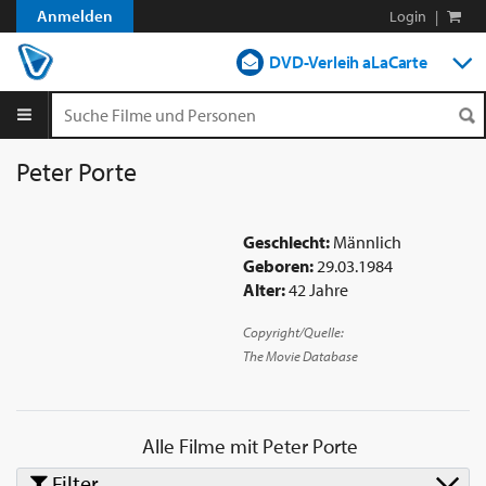
Anmelden
Login
|
DVD-Verleih aLaCarte
DVD-Verleih im Abo
Streamen
Peter Porte
Shop
Geschlecht:
Männlich
Blog
Geboren:
29.03.1984
Alter:
42 Jahre
Copyright/Quelle:
The Movie Database
Alle Filme mit
Peter Porte
Filter