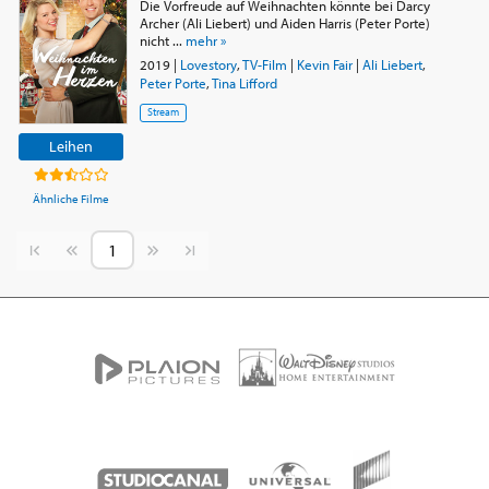
Die Vorfreude auf Weihnachten könnte bei Darcy
Archer (Ali Liebert) und Aiden Harris (Peter Porte)
nicht ...
mehr »
2019
|
Lovestory
,
TV-Film
|
Kevin Fair
|
Ali Liebert
,
Peter Porte
,
Tina Lifford
Stream
Leihen
Ähnliche Filme
Vorherige Seite
Nächste Seite