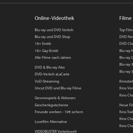
Online-Videothek
Filme 
Blu-ray und DVD Verleih
Top Fil
Blu-ray und DVD Shop
DVD Ne
18+ Erotik
DVD Cha
18+ Gay-Erotik
Blu-ray
Alle Filme nach Jahren
Blu-ray 
Blu-ray
DVD & Blu-ray Abo
Blu-ray 
DVD-Verleih aLaCarte
VoD-Streaming
Kinostar
Uncut DVD und Blu-ray Filme
Kino Vo
Kino Cha
Gewinnspiele & Aktionen
Geschenkgutscheine
Neue Fil
Freunde werben - 10€ sichern
Kino Trai
Kino Char
Lovefilm Alternative
Kino Cha
VIDEOBUSTER Vorteilswelt