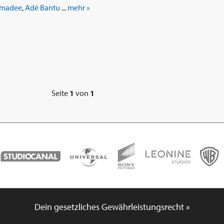
madee
,
Adé Bantu
...
mehr »
Seite
1
von
1
Dein gesetzliches Gewährleistungsrecht »