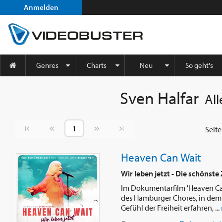
Anmelden
Genres
Charts
Neu
So geht's
Sven Halfar
All
Vorherige Seite
Nächste Seite
Seit
Heaven Can Wait
Wir leben jetzt - Die schönste
Im Dokumentarfilm 'Heaven Can 
des Hamburger Chores, in dem a
Gefühl der Freiheit erfahren, ...