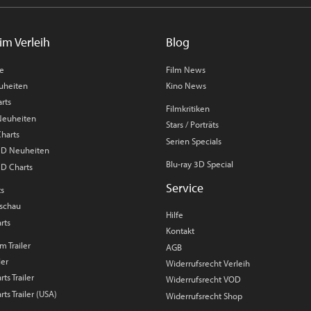
im Verleih
Blog
me
Film News
uheiten
Kino News
rts
Filmkritiken
 Neuheiten
Stars / Porträts
Charts
Serien Specials
 3D Neuheiten
Blu-ray 3D Special
3D Charts
Service
ts
rschau
Hilfe
rts
Kontakt
m Trailer
AGB
ler
Widerrufsrecht Verleih
ts Trailer
Widerrufsrecht VOD
rts Trailer (USA)
Widerrufsrecht Shop