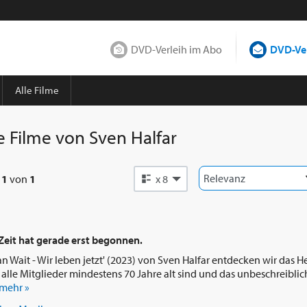
DVD-Verleih im Abo
DVD-Ver
Alle Filme
e Filme von
Sven Halfar
e
1
von
1
x 8
 Zeit hat gerade erst begonnen.
Wait - Wir leben jetzt' (2023) von Sven Halfar entdecken wir das H
lle Mitglieder mindestens 70 Jahre alt sind und das unbeschreiblic
mehr »