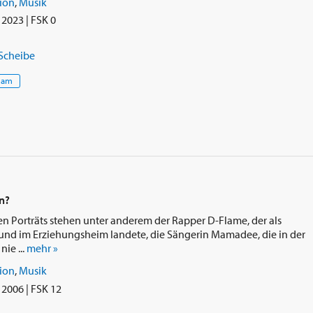
ion
,
Musik
2023 | FSK 0
 Scheibe
eam
in?
n Porträts stehen unter anderem der Rapper D-Flame, der als
e und im Erziehungsheim landete, die Sängerin Mamadee, die in der
ie ...
mehr »
ion
,
Musik
2006 | FSK 12