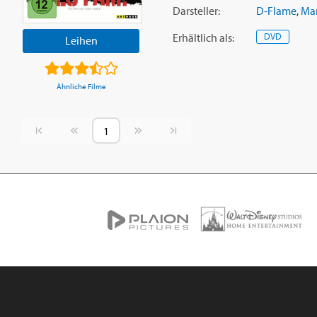
Darsteller:
D-Flame
,
Ma
Erhältlich
als
:
DVD
Leihen
Ähnliche Filme
Vorherige Seite
Nächste Seite