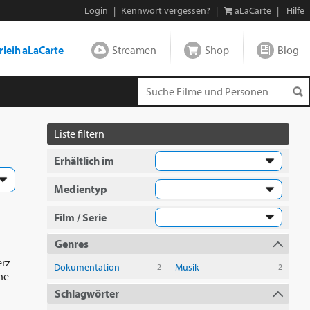
Login
|
Kennwort vergessen?
|
aLaCarte
|
Hilfe
leih aLaCarte
Streamen
Shop
Blog
Liste filtern
Erhältlich im
Medientyp
Film / Serie
Genres
erz
Dokumentation
Musik
2
2
he
Schlagwörter