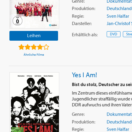
Genre:
Dokumentat
Produktion:
Deutschland
Regie:
Sven Halfar
Darsteller:
Jan-Christof
Erhältlich
als
:
DVD
Str
Leihen
Ähnliche Filme
Yes I Am!
Bist du stolz, Deutscher zu se
Im Zentrum dieses einfühlsame
Jugendlicher straffällig wurd
DDR aufwuchs und ihren Vater n
Genre:
Dokumentat
Produktion:
Deutschland
Regie:
Sven Halfar