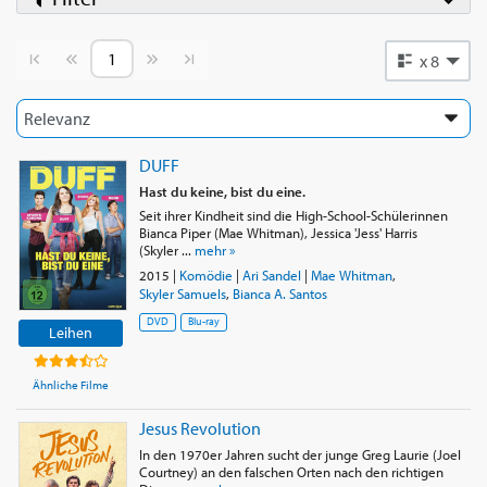
Vorherige Seite
Nächste Seite
x 8
DUFF
Hast du keine, bist du eine.
Seit ihrer Kindheit sind die High-School-Schülerinnen
Bianca Piper (Mae Whitman), Jessica 'Jess' Harris
(Skyler ...
mehr »
2015
|
Komödie
|
Ari Sandel
|
Mae Whitman
,
Skyler Samuels
,
Bianca A. Santos
DVD
Blu-ray
Leihen
Ähnliche Filme
Jesus Revolution
In den 1970er Jahren sucht der junge Greg Laurie (Joel
Courtney) an den falschen Orten nach den richtigen