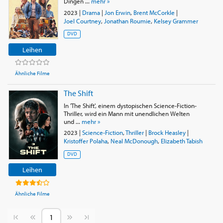
Dingen ...
mehr »
2023
|
Drama
|
Jon Erwin
,
Brent McCorkle
|
Joel Courtney
,
Jonathan Roumie
,
Kelsey Grammer
DVD
Leihen
Ähnliche Filme
The Shift
In 'The Shift', einem dystopischen Science-Fiction-
Thriller, wird ein Mann mit unendlichen Welten
und ...
mehr »
2023
|
Science-Fiction
,
Thriller
|
Brock Heasley
|
Kristoffer Polaha
,
Neal McDonough
,
Elizabeth Tabish
DVD
Leihen
Ähnliche Filme
Vorherige Seite
Nächste Seite