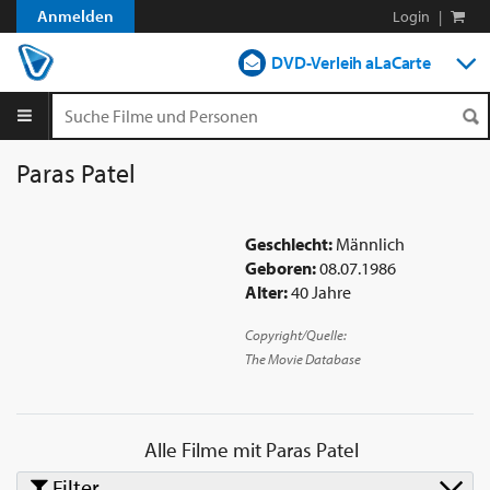
Anmelden
Login
|
DVD-Verleih aLaCarte
DVD-Verleih im Abo
Streamen
Paras Patel
Shop
Geschlecht:
Männlich
Blog
Geboren:
08.07.1986
Alter:
40 Jahre
Copyright/Quelle:
The Movie Database
Alle Filme mit
Paras Patel
Filter