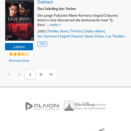
Dolmen
Das Sakrileg der Steine
Die junge Polizistin Marie Kermeur (Ingrid Chauvin)
kehrt in ihre Heimat auf die bretonische Insel 'Ty
Kern' ...
mehr »
2005
|
Thriller
,
Krimi
,
TV-Film
|
Didier Albert
,
Eric Summer
|
Ingrid Chauvin
,
Xavier Deluc
,
Luc Thuillier
DVD
Leihen
Ähnliche Filme
Vorherige Seite
Nächste Seite