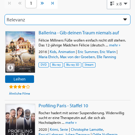
Vorherige Seite
Nächste Seite
x 8
Ballerina - Gib deinen Traum niemals auf
Félicie Milliners Füße wollen einfach nicht still stehen.
Das 12-jährige Mädchen Félicie (deutsch ...
mehr »
2016
|
Kids
,
Animation
|
Eric Summer
,
Eric Warin
|
Maria Ehrich
,
Max von der Groeben
,
Elle Fanning
DVD
Blu-ray
Blu-ray 3D
Stream
Leihen
Ähnliche Filme
Profiling Paris - Staffel 10
Rocher hadert mit seiner Suspendierung. Widerwillig
sucht er eine Therapeutin auf, die sich als
Hochstaplerin ...
mehr »
2020
|
Krimi
,
Serie
|
Christophe Lamotte
,
Pascal Lahmani
,
Julien Despaux
|
Odile Vuillemin
,