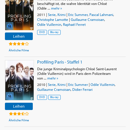
beschäftigt ist, die wahre Identität von Chloé
(Odile ...
mehr »
2011
|
Serie
,
Krimi
|
Eric Summer
,
Pascal Lahmani
,
Christophe Lamotte
|
Guillaume Cramoisan
,
Odile Vuillemin
,
Raphaël Ferret
DVD
Blu-ray
Leihen
Ähnliche Filme
Profiling Paris - Staffel 1
Die junge Kriminalpsychologin Chloé Saint-Laurent
(Odile Vuillemin) wird in Paris dem Polizeiteam
von ...
mehr »
2010
|
Serie
,
Krimi
|
Eric Summer
|
Odile Vuillemin
,
Guillaume Cramoisan
,
Didier Ferrari
DVD
Blu-ray
Leihen
Ähnliche Filme