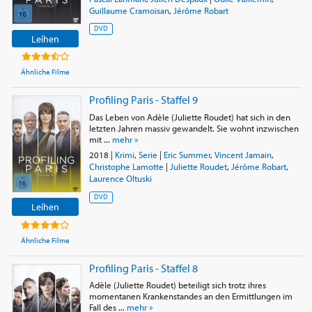
Guillaume Cramoisan
,
Jérôme Robart
DVD
Leihen
Ähnliche Filme
Profiling Paris - Staffel 9
Das Leben von Adèle (Juliette Roudet) hat sich in den
letzten Jahren massiv gewandelt. Sie wohnt inzwischen
mit ...
mehr »
2018
|
Krimi
,
Serie
|
Eric Summer
,
Vincent Jamain
,
Christophe Lamotte
|
Juliette Roudet
,
Jérôme Robart
,
Laurence Oltuski
DVD
Leihen
Ähnliche Filme
Profiling Paris - Staffel 8
Adèle (Juliette Roudet) beteiligt sich trotz ihres
momentanen Krankenstandes an den Ermittlungen im
Fall des ...
mehr »