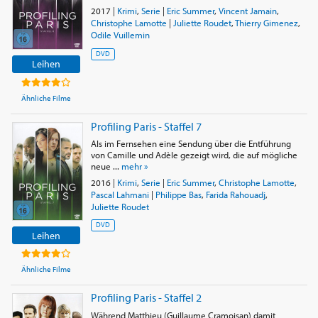
2017
|
Krimi
,
Serie
|
Eric Summer
,
Vincent Jamain
,
Christophe Lamotte
|
Juliette Roudet
,
Thierry Gimenez
,
Odile Vuillemin
DVD
Leihen
Ähnliche Filme
Profiling Paris - Staffel 7
Als im Fernsehen eine Sendung über die Entführung
von Camille und Adèle gezeigt wird, die auf mögliche
neue ...
mehr »
2016
|
Krimi
,
Serie
|
Eric Summer
,
Christophe Lamotte
,
Pascal Lahmani
|
Philippe Bas
,
Farida Rahouadj
,
Juliette Roudet
DVD
Leihen
Ähnliche Filme
Profiling Paris - Staffel 2
Während Matthieu (Guillaume Cramoisan) damit