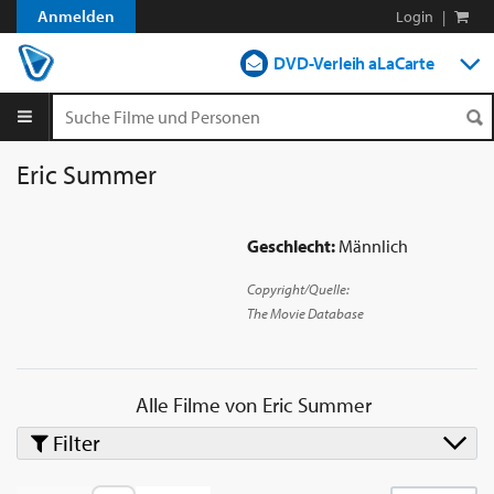
Anmelden
Login
|
DVD-Verleih aLaCarte
DVD-Verleih im Abo
Streamen
Eric Summer
Shop
Geschlecht:
Männlich
Blog
Copyright/Quelle:
The Movie Database
Alle Filme von
Eric Summer
Filter