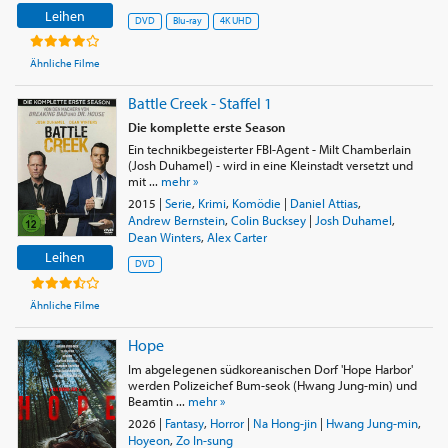
Leihen
DVD
Blu-ray
4K UHD
Ähnliche Filme
Battle Creek - Staffel 1
Die komplette erste Season
Ein technikbegeisterter FBI-Agent - Milt Chamberlain
(Josh Duhamel) - wird in eine Kleinstadt versetzt und
mit ...
mehr »
2015
|
Serie
,
Krimi
,
Komödie
|
Daniel Attias
,
Andrew Bernstein
,
Colin Bucksey
|
Josh Duhamel
,
Dean Winters
,
Alex Carter
Leihen
DVD
Ähnliche Filme
Hope
Im abgelegenen südkoreanischen Dorf 'Hope Harbor'
werden Polizeichef Bum-seok (Hwang Jung-min) und
Beamtin ...
mehr »
2026
|
Fantasy
,
Horror
|
Na Hong-jin
|
Hwang Jung-min
,
Hoyeon
,
Zo In-sung