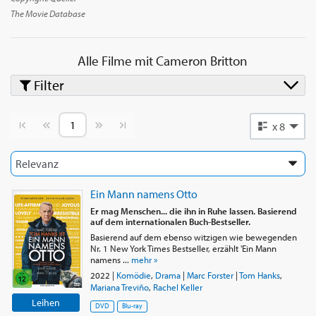
The Movie Database
Alle Filme mit
Cameron Britton
Filter
Vorherige Seite
Nächste Seite
x 8
Ein Mann namens Otto
Er mag Menschen... die ihn in Ruhe lassen. Basierend
auf dem internationalen Buch-Bestseller.
Basierend auf dem ebenso witzigen wie bewegenden
Nr. 1 New York Times Bestseller, erzählt 'Ein Mann
namens ...
mehr »
2022
|
Komödie
,
Drama
|
Marc Forster
|
Tom Hanks
,
Mariana Treviño
,
Rachel Keller
Leihen
DVD
Blu-ray