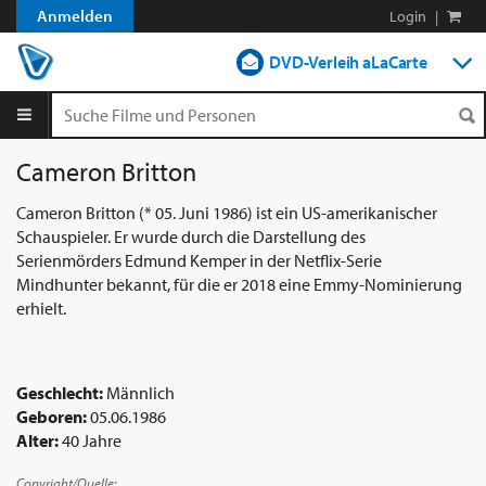
Anmelden
Login
|
DVD-Verleih aLaCarte
DVD-Verleih im Abo
Streamen
Cameron Britton
Shop
Cameron Britton (* 05. Juni 1986) ist ein US-amerikanischer
Schauspieler. Er wurde durch die Darstellung des
Blog
Serienmörders Edmund Kemper in der Netflix-Serie
Mindhunter bekannt, für die er 2018 eine Emmy-Nominierung
erhielt.
Geschlecht:
Männlich
Geboren:
05.06.1986
Alter:
40 Jahre
Copyright/Quelle: