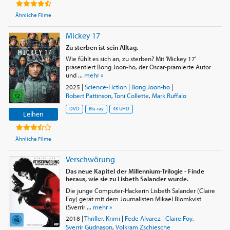
Ähnliche Filme
Mickey 17
Zu sterben ist sein Alltag.
Wie fühlt es sich an, zu sterben? Mit 'Mickey 17'
präsentiert Bong Joon-ho, der Oscar-prämierte Autor
und ...
mehr »
2025
|
Science-Fiction
|
Bong Joon-ho
|
Robert Pattinson
,
Toni Collette
,
Mark Ruffalo
DVD
Blu-ray
4K UHD
Leihen
Ähnliche Filme
Verschwörung
Das neue Kapitel der Millennium-Trilogie - Finde
heraus, wie sie zu Lisbeth Salander wurde.
Die junge Computer-Hackerin Lisbeth Salander (Claire
Foy) gerät mit dem Journalisten Mikael Blomkvist
(Sverrir ...
mehr »
2018
|
Thriller
,
Krimi
|
Fede Alvarez
|
Claire Foy
,
Sverrir Gudnason
,
Volkram Zschiesche