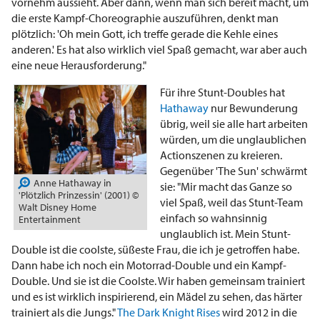
vornehm aussieht. Aber dann, wenn man sich bereit macht, um
die erste Kampf-Choreographie auszuführen, denkt man
plötzlich: 'Oh mein Gott, ich treffe gerade die Kehle eines
anderen.' Es hat also wirklich viel Spaß gemacht, war aber auch
eine neue Herausforderung."
Für ihre Stunt-Doubles hat
Hathaway
nur Bewunderung
übrig, weil sie alle hart arbeiten
würden, um die unglaublichen
Actionszenen zu kreieren.
Gegenüber 'The Sun' schwärmt
Anne Hathaway in
sie: "Mir macht das Ganze so
'Plötzlich Prinzessin' (2001) ©
viel Spaß, weil das Stunt-Team
Walt Disney Home
einfach so wahnsinnig
Entertainment
unglaublich ist. Mein Stunt-
Double ist die coolste, süßeste Frau, die ich je getroffen habe.
Dann habe ich noch ein Motorrad-Double und ein Kampf-
Double. Und sie ist die Coolste. Wir haben gemeinsam trainiert
und es ist wirklich inspirierend, ein Mädel zu sehen, das härter
trainiert als die Jungs."
The Dark Knight Rises
wird 2012 in die