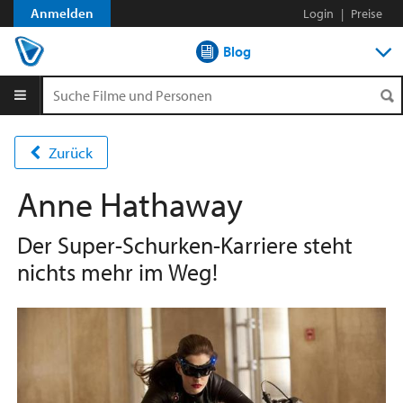
Anmelden
Login
|
Preise
Blog
DVD-Verleih im Abo
DVD-Verleih aLaCarte
Zurück
Streamen
Anne Hathaway
Shop
Der Super-Schurken-Karriere steht
nichts mehr im Weg!