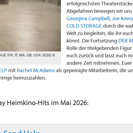
erfolgreichsten Theaterstücke
Abgefahren bewegen wir uns a
Georgina Campbell
,
Joe Keer
COLD STORAGE
durch die wah
Welt zu begleiten, die ihr euc
könnt. Die Fortsetzung
DER M
Rolle der titelgebenden Figur z
euch zurück und lasst euch mit
E (FR, IT, MA, GB, USA 2026) ©
andere Zeit mitnehmen. Euer 
ELP
mit
Rachel McAdams
als gepeinigte Mitarbeiterin, die
Intrige heimzuzahlen.
ay Heimkino-Hits im Mai 2026: