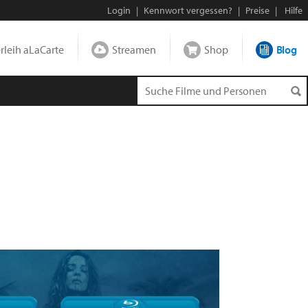
Login
|
Kennwort vergessen?
|
Preise
|
Hilfe
leih aLaCarte
Streamen
Shop
Blog