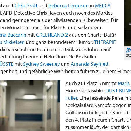
atz mit
Chris Pratt
und
Rebecca Ferguson
in
MERCY
.
 LAPD-Detective Chris Raven auch noch des Mordes
mand geringeren als der allwissenden KI beweisen. Für
esen Monat nur noch für Platz 8. und so langsam
na Baccarin
mit
GREENLAND 2
aus den Charts. Dafür
s Mikkelsen
und ganz besonderem Humor:
THERAPIE
 die verschollene Beute eines Bankraubs führen auf
20
erhaltung in eurem Heimkino. Die Bestseller-
WÜSSTE
mit
Sydney Sweeney
und
Amanda Seyfried
ngenheit und gefährliche Wahrheiten führen zu einem Filmer
Auch auf Platz 5 nimmt
Mads 
Horrorfantasyfilm
DUST BUN
Fuller
. Eine fesselnde Reise i
spektakuläre Kämpfe gegen i
Grillsaison belegt die Komöd
den 4. Platz in euren Charts
zusammenläuft, der darf sich 