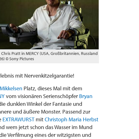
Chris Pratt in MERCY (USA, Großbritannien, Russland
26) © Sony Pictures
lebnis mit Nervenkitzelgarantie!
Mikkelsen
Platz, dieses Mal mit dem
NY
vom visionären Serienschöpfer
Bryan
n die dunklen Winkel der Fantasie und
nnere und äußere Monster. Passend zur
ie
EXTRAWURST
mit
Christoph Maria Herbst
 und wem jetzt schon das Wasser im Mund
die Verfilmung eines der witzigsten und