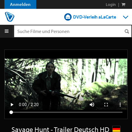
Anmelden
Login
|
DVD-Verleih aLaCarte
DVD-Verleih im Abo
Streamen
Shop
Blog
Savage Hunt - Trailer Deutsch HD