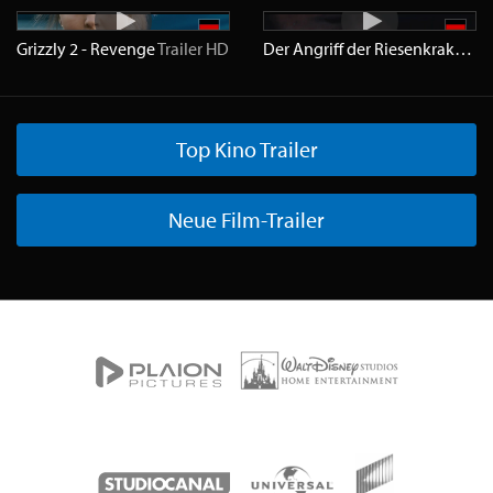
Grizzly 2 - Revenge
Trailer
HD
Der Angriff der Riesenkraken
Tr
Top Kino Trailer
Neue Film-Trailer