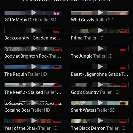
2010: Moby Dick
Trailer
SD
Wild Grizzly
Trailer
SD
Backcountry - Gnadenlose Wildnis
Primal
Trailer
Trailer
HD
HD
Body at Brighton Rock
Trailer
HD
The Jungle
Trailer
HD
The Requin
Trailer
HD
Beast - Jäger ohne Gnade
Trailer
The Reef 2 - Stalked
Trailer
HD
God's Country
Trailer
HD
Cocaine Bear
Trailer
HD
Shark Waters
Trailer
SD
Year of the Shark
Trailer
HD
The Black Demon
Trailer
HD