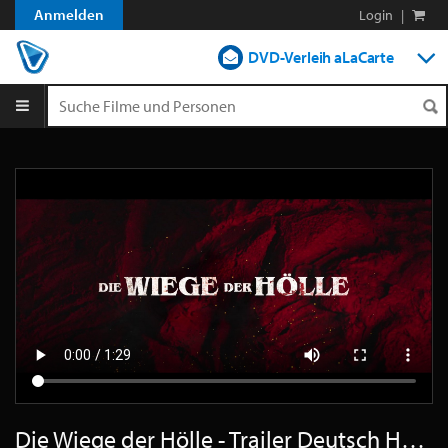
Anmelden
Login
|
DVD-Verleih aLaCarte
DVD-Verleih im Abo
Streamen
Shop
Blog
Die Wiege der Hölle - Trailer Deutsch HD