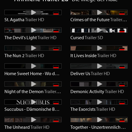
St. Agatha
Trailer
HD
Crimes of the Future
Trailer
HD
The Devil's Light
Trailer
HD
Cursed
Trailer
SD
The Nun 2
Trailer
HD
It Lives Inside
Trailer
HD
Home Sweet Home - Wo das Böse wohnt
Deliver Us
Trailer
Trailer
HD
HD
Night of the Demon
Trailer
HD
Demonic Activity
Trailer
HD
Succubus - Dämonische Begierde
Trailer
The Exorcists
HD
Trailer
HD
The Unheard
Trailer
HD
Together - Unzertrennlich
Traile