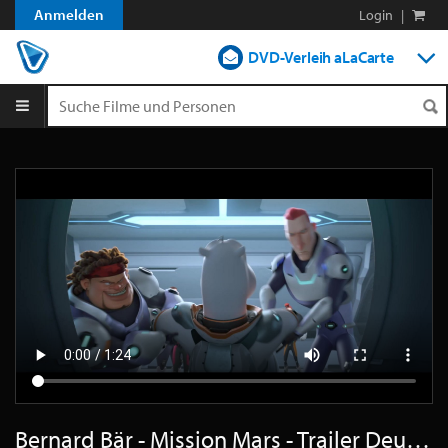
Anmelden
Login
|
DVD-Verleih aLaCarte
DVD-Verleih im Abo
Streamen
Shop
Blog
Bernard Bär - Mission Mars - Trailer Deutsch HD