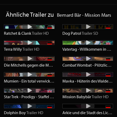
Ähnliche Trailer zu
Bernard Bär - Mission Mars
Ratchet & Clank
Trailer
HD
Dog Patrol
Trailer
SD
Terra Willy
Trailer
HD
Vatertag - Willkommen in der Tiefsee
Die Mitchells gegen die Maschinen
Trailer
HD
Combat Wombat - Plötzlich Superheldin
Mumien - Ein total verwickeltes Abenteuer
Trailer
HD
Mavka - Hüterin des Waldes
Trai
Star Trek - Prodigy - Staffel 1
Trailer
Mission Babybär
HD
Trailer
HD
Dolphin Boy
Trailer
HD
Arkie und die Stadt des Lichts
Tr