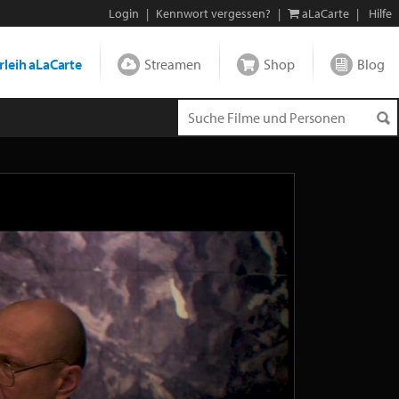
Login
|
Kennwort vergessen?
|
aLaCarte
|
Hilfe
leih aLaCarte
Streamen
Shop
Blog