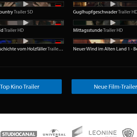
ountry
Trailer
SD
Guglhupfgeschwader
Trailer
H
id
Trailer
HD
Mittagsstunde
Trailer
HD
schichte vom Holzfäller
Trailer
HD
Top Kino Trailer
Neue Film-Traile