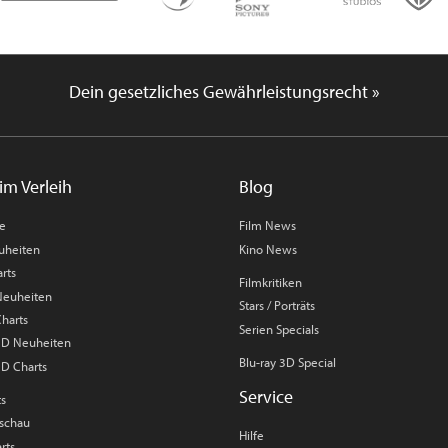
Dein gesetzliches Gewährleistungsrecht »
im Verleih
Blog
me
Film News
uheiten
Kino News
rts
Filmkritiken
 Neuheiten
Stars / Porträts
Charts
Serien Specials
 3D Neuheiten
Blu-ray 3D Special
3D Charts
Service
ts
rschau
Hilfe
rts