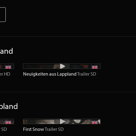
land
er
HD
Neuigkeiten aus Lappland
Trailer
SD
pland
r
SD
First Snow
Trailer
SD