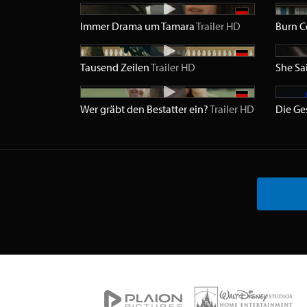
Immer Drama um Tamara
Trailer
HD
Burn C
Tausend Zeilen
Trailer
HD
She Sa
Wer gräbt den Bestatter ein?
Trailer
HD
Die Ge