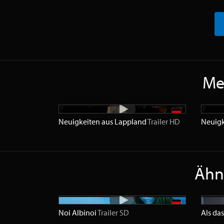
Meh
Neuigkeiten aus Lappland
Trailer
HD
Neuigk
Ähnl
Noi Albinoi
Trailer
SD
Als da