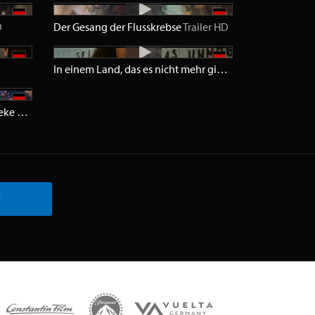
D
Der Gesang der Flusskrebse
Trailer
HD
In einem Land, das es nicht mehr gibt
Trailer
HD
Neuer Wind im Alten Land 1 - Beke wirbelt auf & Gestrandet
Trailer
HD
r