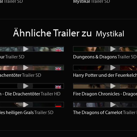
al
Trailer
SD
Mystikal
Trailer
SD
Ähnliche Trailer zu
Mystikal
bur
Trailer
SD
Dungeons & Dragons
Trailer
SD
achentöter
Trailer
SD
Harry Potter und der Feuerkelc
 - Die Drachentöter
Trailer
HD
des heiligen Grals
Trailer
SD
The Dragons of Camelot
Trailer