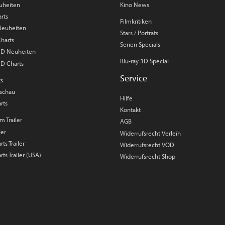
uheiten
Kino News
rts
Filmkritiken
 Neuheiten
Stars / Porträts
Charts
Serien Specials
 3D Neuheiten
Blu-ray 3D Special
3D Charts
Service
ts
rschau
Hilfe
rts
Kontakt
m Trailer
AGB
ler
Widerrufsrecht Verleih
ts Trailer
Widerrufsrecht VOD
rts Trailer (USA)
Widerrufsrecht Shop