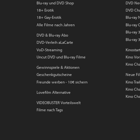
Blu-ray und DVD Shop
DVD Ne
18+ Erotik
DVD Cha
18+ Gay-Erotik
Blu-ray
Alle Filme nach Jahren
Blu-ray 
Blu-ray
DVD & Blu-ray Abo
Blu-ray 
DVD-Verleih aLaCarte
VoD-Streaming
Kinostar
Uncut DVD und Blu-ray Filme
Kino Vo
Kino Cha
Gewinnspiele & Aktionen
Geschenkgutscheine
Neue Fil
Freunde werben - 10€ sichern
Kino Trai
Kino Char
Lovefilm Alternative
Kino Cha
VIDEOBUSTER Vorteilswelt
Filme nach Tags