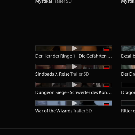
Mystikal
Trailer
SD
Mystik
Der Herr der Ringe 1 - Die Gefährten
Trailer
SD
Excali
Sindbads 7. Reise
Trailer
SD
Der Dr
Dungeon Siege - Schwerter des Königs
Trailer
Dragon
SD
War of the Wizards
Trailer
SD
Ritter 