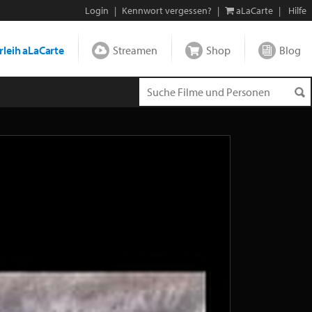
Login
|
Kennwort vergessen?
|
aLaCarte
|
Hilfe
leih aLaCarte
Streamen
Shop
Blog