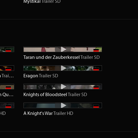
Mystikal
Trailer
SD
Taran und der Zauberkessel
Trailer
SD
h
Trailer
SD
Eragon
Trailer
SD
Fire Dragon Chronicles - Dragon Quest
Trailer
Knights of Bloodsteel
SD
Trailer
SD
HD
A Knight's War
Trailer
HD