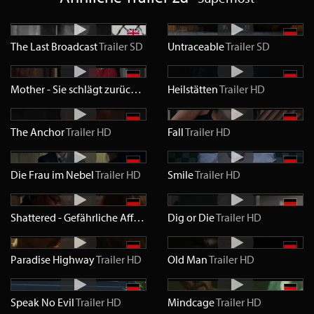
The Last Broadcast
Trailer
SD
Untraceable
Trailer
SD
Mother - Sie schlägt zurück
Trailer
Heilstätten
HD
Trailer
HD
The Anchor
Trailer
HD
Fall
Trailer
HD
Die Frau im Nebel
Trailer
HD
Smile
Trailer
HD
Shattered - Gefährliche Affäre
Trailer
Dig or Die
HD
Trailer
HD
Paradise Highway
Trailer
HD
Old Man
Trailer
HD
Speak No Evil
Trailer
HD
Mindcage
Trailer
HD