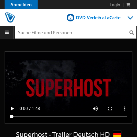
Anmelden
Login
|
DVD-Verleih aLaCarte
DVD-Verleih im Abo
Streamen
Shop
Blog
Superhost - Trailer Deutsch HD