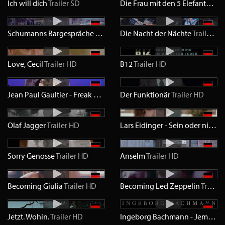
Ich will dich
Trailer
SD
Die Frau mit den 5 Elefanten
Tra
Schumanns Bargespräche
Trailer
HD
Die Nacht der Nächte
Trailer
HD
Love, Cecil
Trailer
HD
B12
Trailer
HD
Jean Paul Gaultier - Freak & Chic
Trailer
Der Funktionär
HD
Trailer
HD
Olaf Jagger
Trailer
HD
Lars Eidinger - Sein oder nicht Sein
Sorry Genosse
Trailer
HD
Anselm
Trailer
HD
Becoming Giulia
Trailer
HD
Becoming Led Zeppelin
Trailer
Jetzt. Wohin.
Trailer
HD
Ingeborg Bachmann - Jemand, der einmal ich war