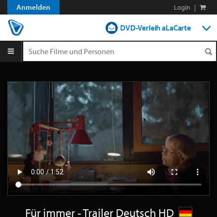
Anmelden
Login
|
DVD-Verleih aLaCarte
DVD-Verleih im Abo
Streamen
Shop
Blog
Für immer - Trailer Deutsch HD