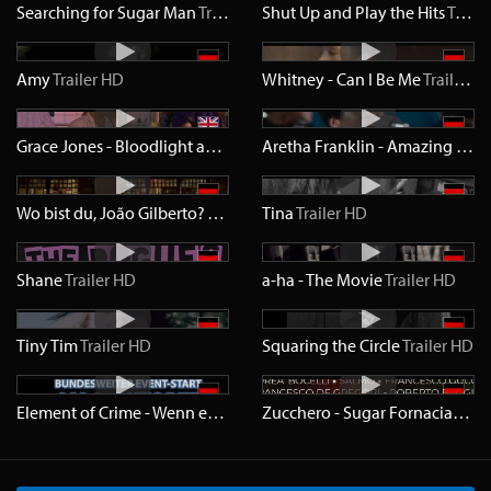
Searching for Sugar Man
Trailer
HD
Shut Up and Play the Hits
Trailer
Amy
Trailer
HD
Whitney - Can I Be Me
Trailer
H
Grace Jones - Bloodlight and Bami
Trailer
HD
Aretha Franklin - Amazing Grace
Wo bist du, João Gilberto?
Trailer
HD
Tina
Trailer
HD
Shane
Trailer
HD
a-ha - The Movie
Trailer
HD
Tiny Tim
Trailer
HD
Squaring the Circle
Trailer
HD
Element of Crime - Wenn es dunkel und kalt wird in Berlin
Trailer
Zucchero - Sugar Fornaciari
Trai