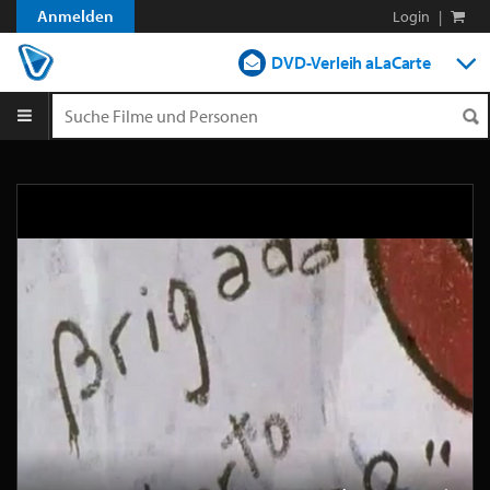
Anmelden
Login
|
DVD-Verleih aLaCarte
DVD-Verleih im Abo
Streamen
Shop
Blog