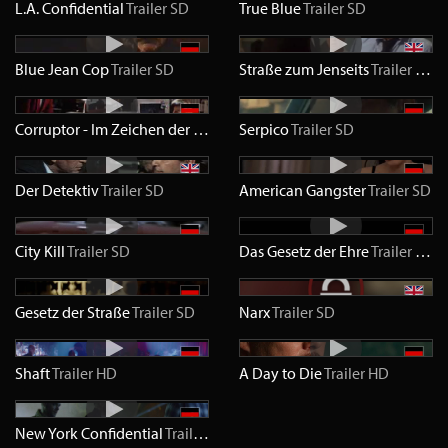
L.A. Confidential
Trailer
SD
True Blue
Trailer
SD
Blue Jean Cop
Trailer
SD
Straße zum Jenseits
Trailer
SD
Corruptor - Im Zeichen der Korruption
Serpico
Trailer
Trailer
SD
SD
Der Detektiv
Trailer
SD
American Gangster
Trailer
SD
City Kill
Trailer
SD
Das Gesetz der Ehre
Trailer
HD
Gesetz der Straße
Trailer
SD
Narx
Trailer
SD
Shaft
Trailer
HD
A Day to Die
Trailer
HD
New York Confidential
Trailer
HD