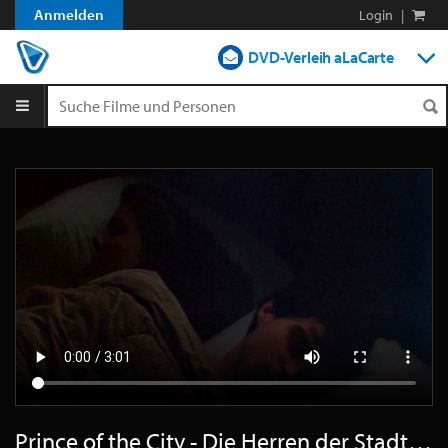
Anmelden
Login
|
DVD-Verleih aLaCarte
DVD-Verleih im Abo
Streamen
Shop
Blog
Prince of the City - Die Herren der Stadt - Trailer Deutsch SD