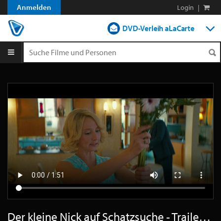
Anmelden
Login
|
DVD-Verleih aLaCarte
DVD-Verleih im Abo
Streamen
Shop
Blog
Der kleine Nick auf Schatzsuche - Trailer Deutsch HD