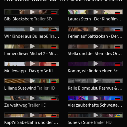
Bibi Blocksberg
Trailer
SD
Lauras Stern - Der Kinofilm
Trail
Wir Kinder aus Bullerbü
Trailer
SD
Ferien auf Saltkrokan - Der verwunschene Prinz
Immer dieser Michel 2 - Michel aus Lönneberga muss mehr Männchen machen
Stella und der Stern des Orients
Mullewapp - Das große Kinoabenteuer der Freunde
Trailer
SD
Komm, wir finden einen Schatz
Liliane Susewind
Trailer
HD
Kalle Blomquist, Rasmus & Co.
T
Zu weit weg
Trailer
HD
Vier zauberhafte Schwestern
Tr
Käpt'n Säbelzahn und der magische Diamant
Sune vs Sune
Trailer
Trailer
HD
HD