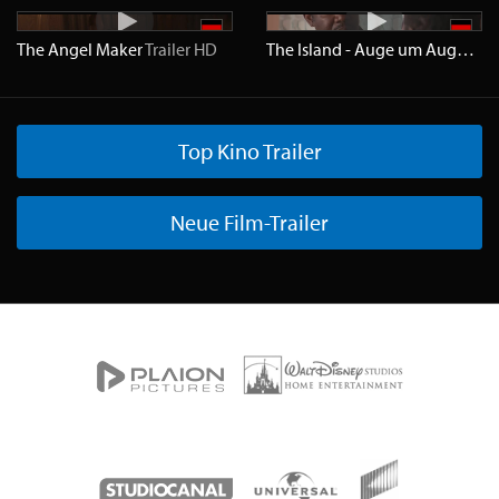
The Angel Maker
Trailer
HD
The Island - Auge um Auge
Trai
Top Kino Trailer
Neue Film-Trailer