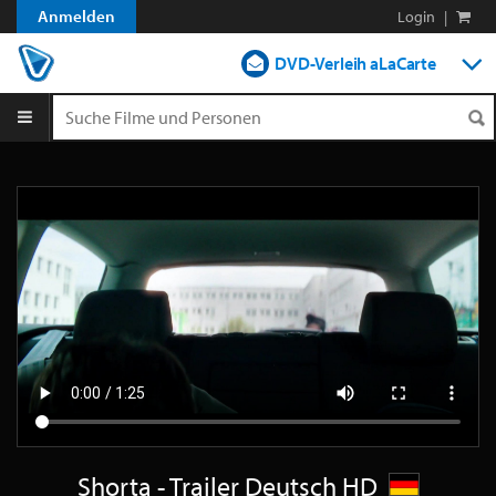
Anmelden
Login
|
DVD-Verleih aLaCarte
DVD-Verleih im Abo
Streamen
Shop
Blog
Shorta - Trailer Deutsch HD