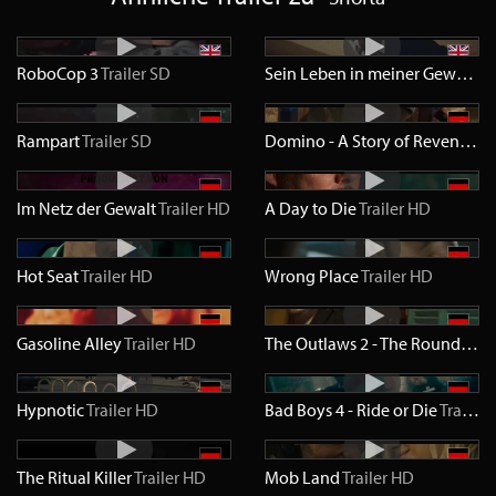
RoboCop 3
Trailer
SD
Sein Leben in meiner Gewalt
Tr
Rampart
Trailer
SD
Domino - A Story of Revenge
Tr
Im Netz der Gewalt
Trailer
HD
A Day to Die
Trailer
HD
Hot Seat
Trailer
HD
Wrong Place
Trailer
HD
Gasoline Alley
Trailer
HD
The Outlaws 2 - The Roundup
Tr
Hypnotic
Trailer
HD
Bad Boys 4 - Ride or Die
Trailer
The Ritual Killer
Trailer
HD
Mob Land
Trailer
HD